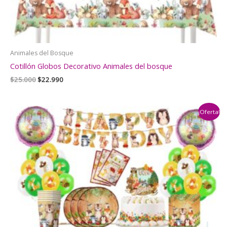
Animales del Bosque
Cotillón Globos Decorativo Animales del bosque
El
El
$
25.000
$
22.990
precio
precio
original
actual
era:
es:
¡Oferta!
$25.000.
$22.990.