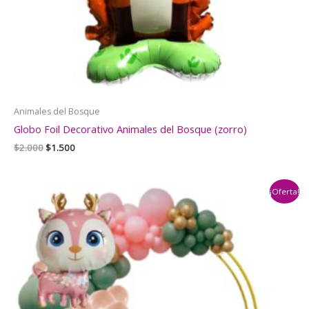
Animales del Bosque
Globo Foil Decorativo Animales del Bosque (zorro)
El
El
$
2.000
$
1.500
precio
precio
original
actual
era:
es:
¡Oferta!
$2.000.
$1.500.