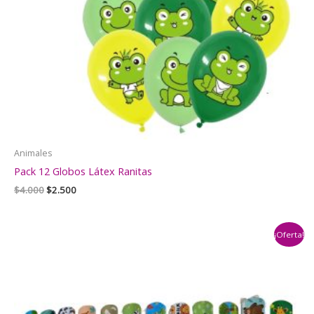
Animales
Pack 12 Globos Látex Ranitas
El
El
$
4.000
$
2.500
precio
precio
original
actual
era:
es:
¡Oferta!
$4.000.
$2.500.