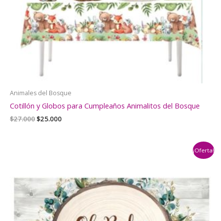
Animales del Bosque
Cotillón y Globos para Cumpleaños Animalitos del Bosque
El
El
$
27.000
$
25.000
precio
precio
original
actual
era:
es:
¡Oferta!
$27.000.
$25.000.