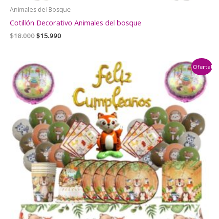
Animales del Bosque
Cotillón Decorativo Animales del bosque
El
El
$
18.000
$
15.990
precio
precio
original
actual
era:
es:
¡Oferta!
$18.000.
$15.990.