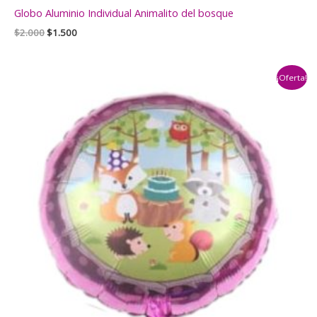
Globo Aluminio Individual Animalito del bosque
El
El
$
2.000
$
1.500
precio
precio
original
actual
era:
es:
¡Oferta!
$2.000.
$1.500.