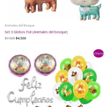
Animales del Bosque
Set 3 Globos Foil (Animales del bosque)
El
El
$
7.000
$
4.500
precio
precio
original
actual
era:
es:
¡Oferta!
$7.000.
$4.500.