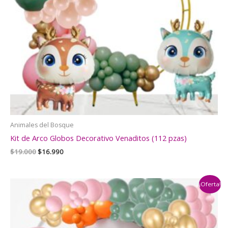
Animales del Bosque
Kit de Arco Globos Decorativo Venaditos (112 pzas)
El
El
$
19.000
$
16.990
precio
precio
original
actual
era:
es:
¡Oferta!
$19.000.
$16.990.