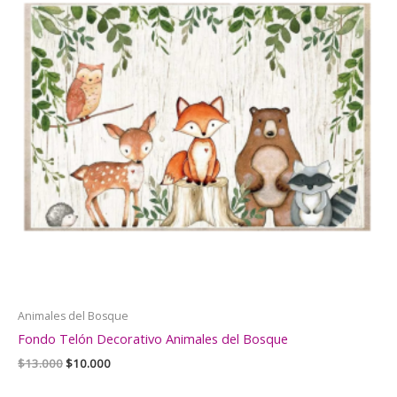
Animales del Bosque
Fondo Telón Decorativo Animales del Bosque
El
El
$
13.000
$
10.000
precio
precio
original
actual