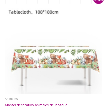
$22.000.
$18.990.
Animales
Mantel decorativo animales del bosque