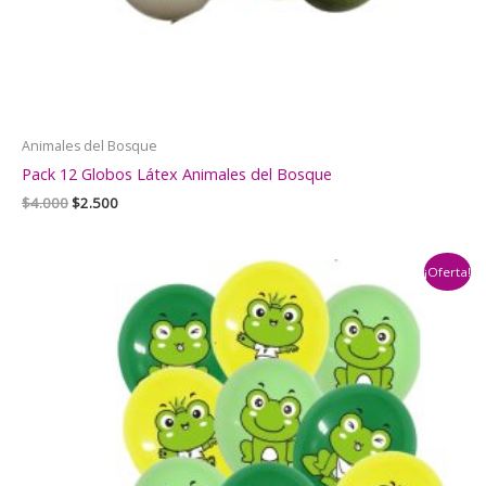
Animales del Bosque
Pack 12 Globos Látex Animales del Bosque
El
El
$
4.000
$
2.500
precio
precio
original
actual
era:
es:
¡Oferta!
$4.000.
$2.500.