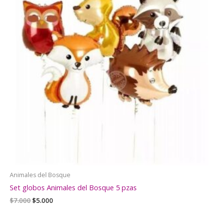
Animales del Bosque
Set globos Animales del Bosque 5 pzas
El
El
$
7.000
$
5.000
precio
precio
original
actual