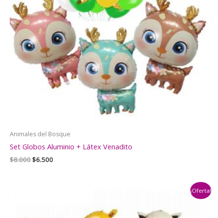
Animales del Bosque
Set Globos Aluminio + Látex Venadito
El
El
$
8.000
$
6.500
precio
precio
original
actual
era:
es:
¡Oferta!
$8.000.
$6.500.