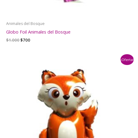
Animales del Bosque
Globo Foil Animales del Bosque
El
El
$
1.000
$
700
precio
precio
original
actual
era:
es:
¡Oferta!
$1.000.
$700.