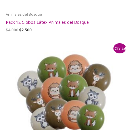
Animales del Bosque
Pack 12 Globos Látex Animales del Bosque
El
El
$
4.000
$
2.500
precio
precio
original
actual
era:
es:
¡Oferta!
$4.000.
$2.500.