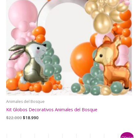
Animales del Bosque
Kit Globos Decorativos Animales del Bosque
El
El
$
22.000
$
18.990
precio
precio
original
actual
era:
es:
¡Oferta!