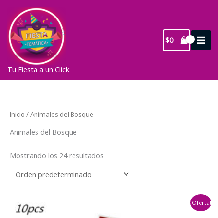
Ir
al
contenido
$
0
Tu Fiesta a un Click
Inicio
/ Animales del Bosque
Animales del Bosque
Mostrando los 24 resultados
¡Oferta!