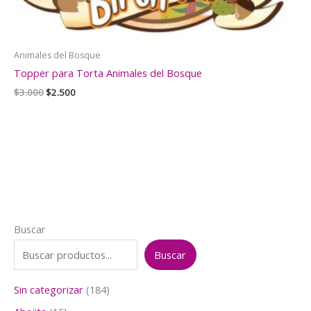
Animales del Bosque
Topper para Torta Animales del Bosque
El
El
$
3.000
$
2.500
precio
precio
original
actual
era:
es:
$3.000.
$2.500.
Buscar
Buscar
1
Sin categorizar
184
8