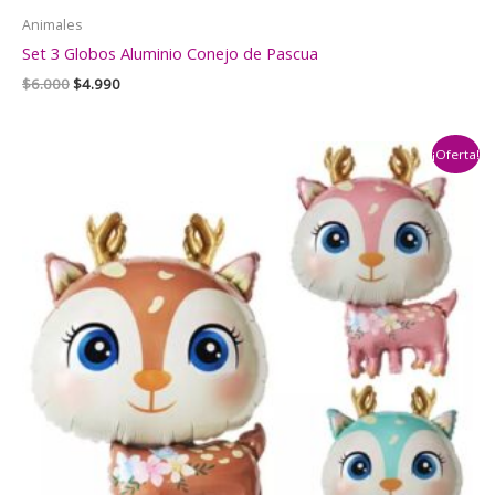
Animales
Set 3 Globos Aluminio Conejo de Pascua
El
El
$
6.000
$
4.990
precio
precio
original
actual
era:
es:
¡Oferta!
$6.000.
$4.990.