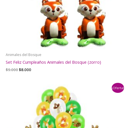
Animales del Bosque
Set Feliz Cumpleaños Animales del Bosque (zorro)
El
El
$
9.000
$
8.000
precio
precio
original
actual
era:
es:
¡Oferta!
$9.000.
$8.000.