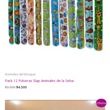
Animales del Bosque
Pack 12 Pulseras Slap Animales de la Selva
El
El
$
5.500
$
4.500
precio
precio
original
actual
era:
es:
¡Oferta!
$5.500.
$4.500.