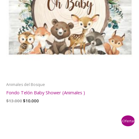
Animales del Bosque
Fondo Telón Baby Shower (Animales )
El
El
$
13.000
$
10.000
precio
precio
original
actual
era:
es:
¡Oferta!
$13.000.
$10.000.