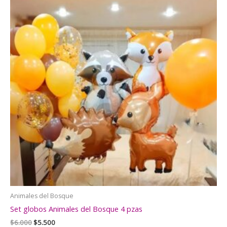
Animales del Bosque
Set globos Animales del Bosque 4 pzas
El
El
$
6.000
$
5.500