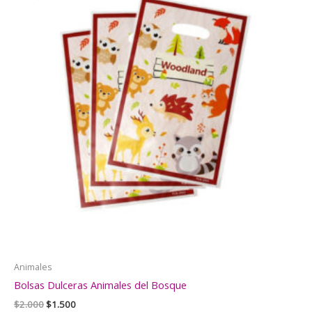
Animales
Bolsas Dulceras Animales del Bosque
El
El
$
2.000
$
1.500