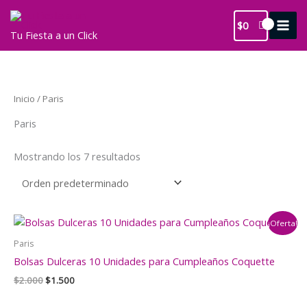
Ir
al
$
0
Tu Fiesta a un Click
contenido
Inicio
/ Paris
Paris
Mostrando los 7 resultados
¡Oferta!
Paris
Bolsas Dulceras 10 Unidades para Cumpleaños Coquette
El
El
$
2.000
$
1.500
precio
precio
original
actual