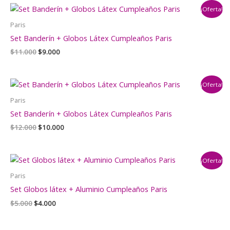
era:
es:
¡Oferta!
$5.000.
$3.990.
Paris
Set Banderín + Globos Látex Cumpleaños Paris
El
El
$
11.000
$
9.000
precio
precio
original
actual
era:
es:
¡Oferta!
$11.000.
$9.000.
Paris
Set Banderín + Globos Látex Cumpleaños Paris
El
El
$
12.000
$
10.000
precio
precio
original
actual
era:
es:
¡Oferta!
$12.000.
$10.000.
Paris
Set Globos látex + Aluminio Cumpleaños Paris
El
El
$
5.000
$
4.000
precio
precio
original
actual
era:
es: