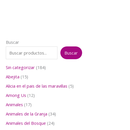
$5.000.
$4.000.
Buscar
Buscar
1
Sin categorizar
184
8
1
Abejita
15
4
5
p
5
Alicia en el pais de las maravillas
5
p
r
p
r
1
Among Us
12
o
r
o
2
d
o
1
Animales
17
d
p
u
d
7
u
r
3
Animales de la Granja
34
c
u
p
c
o
4
t
c
r
2
Animales del Bosque
24
t
d
p
o
t
o
4