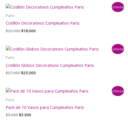
era:
es:
¡Oferta!
$2.000.
$1.500.
Paris
Cotillón Decorativos Cumpleaños Paris
El
El
$
22.000
$
18.000
precio
precio
original
actual
era:
es:
¡Oferta!
$22.000.
$18.000.
Paris
Cotillón Globos Decorativos Cumpleaños Paris
El
El
$
27.000
$
25.000
precio
precio
original
actual
era:
es:
¡Oferta!
$27.000.
$25.000.
Paris
Pack de 10 Vasos para Cumpleaños Paris
El
El
$
5.000
$
3.990
precio
precio
original
actual