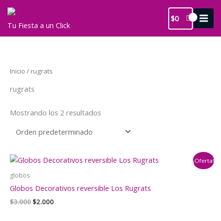
Ir
al
$
0
Tu Fiesta a un Click
contenido
Inicio
/ rugrats
rugrats
Mostrando los 2 resultados
¡Oferta!
globos
Globos Decorativos reversible Los Rugrats
El
El
$
3.000
$
2.000
precio
precio
original
actual