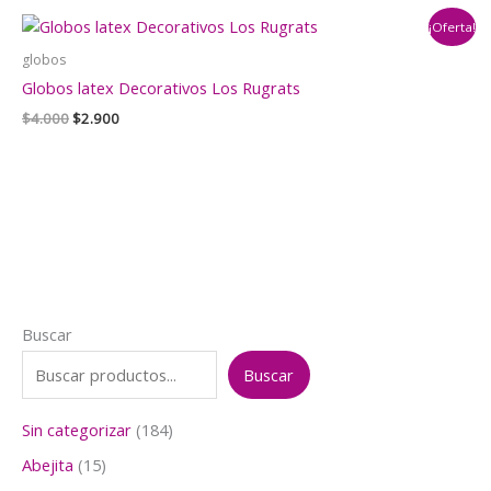
era:
es:
¡Oferta!
$3.000.
$2.000.
globos
Globos latex Decorativos Los Rugrats
El
El
$
4.000
$
2.900
precio
precio
original
actual
era:
es:
$4.000.
$2.900.
Buscar
Buscar
1
Sin categorizar
184
8
1
Abejita
15
4
5