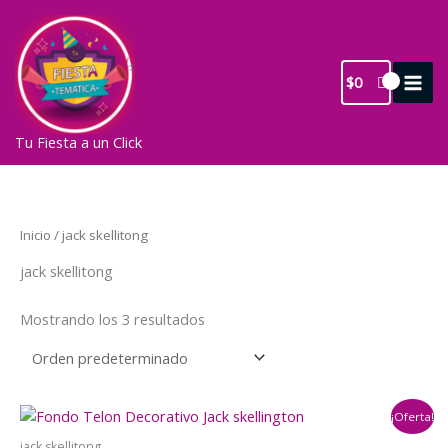
Ir
al
contenido
$
0
Tu Fiesta a un Click
Inicio
/ jack skellitong
jack skellitong
Mostrando los 3 resultados
¡Oferta!
jack skellitong