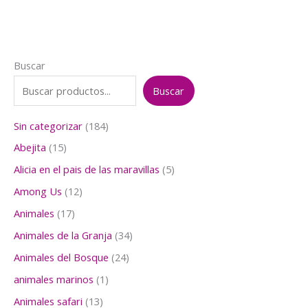
Buscar
Buscar
1
Sin categorizar
184
8
1
Abejita
15
4
5
p
5
Alicia en el pais de las maravillas
5
p
r
p
r
1
Among Us
12
o
r
o
2
d
o
1
Animales
17
d
p
u
d
7
u
r
3
Animales de la Granja
34
c
u
p
c
o
4
t
c
r
2
Animales del Bosque
24
t
d
p
o
t
o
4
o
u
r
1
animales marinos
1
s
o
d
p
s
c
o
p
s
u
r
1
Animales safari
13
t
d
r