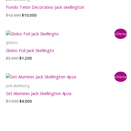
Fondo Telon Decorativo Jack skellington
El
El
$
12.000
$
10.000
precio
precio
original
actual
era:
es:
¡Oferta!
$12.000.
$10.000.
globos
Globo Foil Jack Skellingto
El
El
$
2.000
$
1.200
precio
precio
original
actual
era:
es:
¡Oferta!
$2.000.
$1.200.
jack skellitong
Set Aluminio Jack Skellington 4pza
El
El
$
7.000
$
4.000
precio
precio
original
actual
era:
es:
$7.000.
$4.000.