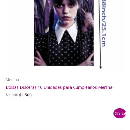
Merlina
Bolsas Dulceras 10 Unidades para Cumpleaños Merlina
El
El
$
2.000
$
1.500
precio
precio
original
actual
era:
es:
¡Oferta!
$2.000.
$1.500.