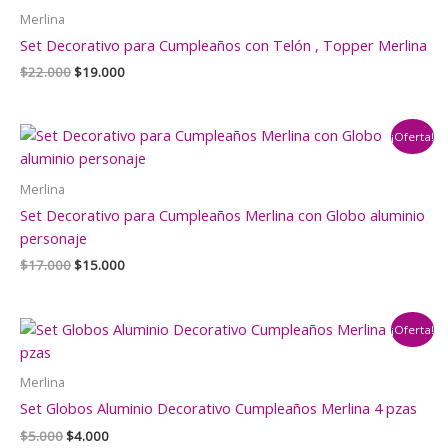
Merlina
Set Decorativo para Cumpleaños con Telón , Topper Merlina
El
El
$
22.000
$
19.000
precio
precio
original
actual
era:
es:
¡Oferta!
$22.000.
$19.000.
Merlina
Set Decorativo para Cumpleaños Merlina con Globo aluminio
personaje
El
El
$
17.000
$
15.000
precio
precio
original
actual
era:
es:
¡Oferta!
$17.000.
$15.000.
Merlina
Set Globos Aluminio Decorativo Cumpleaños Merlina 4 pzas
El
El
$
5.000
$
4.000