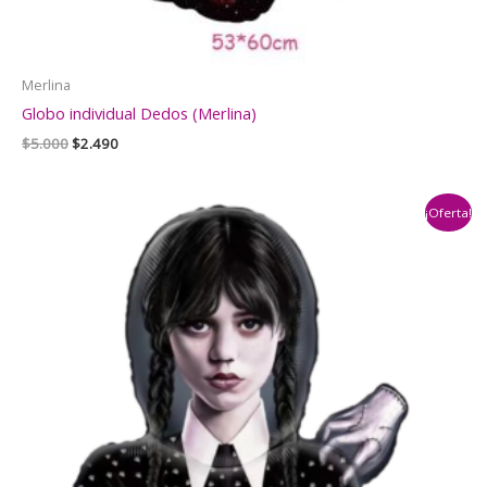
Merlina
Globo individual Dedos (Merlina)
El
El
$
5.000
$
2.490
precio
precio
original
actual
era:
es:
¡Oferta!
$5.000.
$2.490.