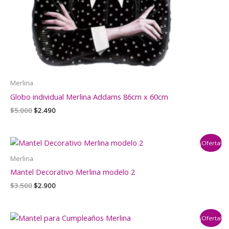
Merlina
Globo individual Merlina Addams 86cm x 60cm
El
El
$
5.000
$
2.490
precio
precio
original
actual
era:
es:
¡Oferta!
$5.000.
$2.490.
Merlina
Mantel Decorativo Merlina modelo 2
El
El
$
3.500
$
2.900
precio
precio
original
actual
era:
es:
¡Oferta!
$3.500.
$2.900.