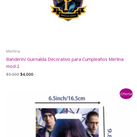
Merlina
Banderín/ Guirnalda Decorativo para Cumpleaños Merlina
mod 2
El
El
$
5.000
$
4.000
precio
precio
original
actual
era:
es:
¡Oferta!
$5.000.
$4.000.