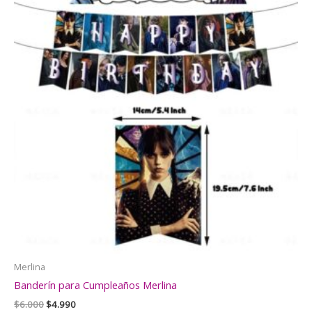
Merlina
Banderín para Cumpleaños Merlina
El
El
$
6.000
$
4.990