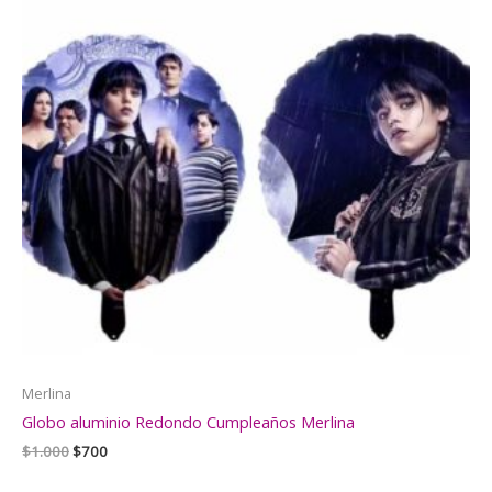
Merlina
Globo aluminio Redondo Cumpleaños Merlina
El
El
$
1.000
$
700
precio
precio
original
actual