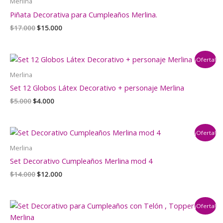
Merlina
Piñata Decorativa para Cumpleaños Merlina.
El
El
$
17.000
$
15.000
precio
precio
original
actual
era:
es:
¡Oferta!
$17.000.
$15.000.
Merlina
Set 12 Globos Látex Decorativo + personaje Merlina
El
El
$
5.000
$
4.000
precio
precio
original
actual
era:
es:
¡Oferta!
$5.000.
$4.000.
Merlina
Set Decorativo Cumpleaños Merlina mod 4
El
El
$
14.000
$
12.000
precio
precio
original
actual
era:
es:
¡Oferta!
$14.000.
$12.000.