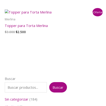
precio
precio
original
actual
era:
es:
¡Oferta!
$5.000.
$4.000.
Merlina
Topper para Torta Merlina
El
El
$
3.000
$
2.500
precio
precio
original
actual
era:
es:
$3.000.
$2.500.
Buscar
Buscar
1
Sin categorizar
184
8