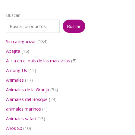
Buscar
Buscar
1
Sin categorizar
184
8
1
Abejita
15
4
5
p
5
Alicia en el pais de las maravillas
5
p
r
p
r
1
Among Us
12
o
r
o
2
d
o
1
Animales
17
d
p
u
d
7
u
r
3
Animales de la Granja
34
c
u
p
c
o
4
t
c
r
2
Animales del Bosque
24
t
d
p
o
t
o
4
o
u
r
1
animales marinos
1
s
o
d
p
s
c
o
p
s
u
r
1
Animales safari
13
t
d
r
c
o
3
o
u
o
1
Años 80
10
t
d
p
s
c
d
0