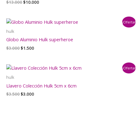
El
El
$
13.000
$
10.000
precio
precio
original
actual
era:
es:
¡Oferta!
$13.000.
$10.000.
hulk
Globo Aluminio Hulk superheroe
El
El
$
3.000
$
1.500
precio
precio
original
actual
era:
es:
¡Oferta!
$3.000.
$1.500.
hulk
Llavero Colección Hulk 5cm x 6cm
El
El
$
3.500
$
3.000
precio
precio
original
actual
era:
es:
$3.500.
$3.000.