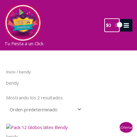
Ir
al
contenido
$
0
Tu Fiesta a un Click
Inicio
/ bendy
bendy
Mostrando los 2 resultados
¡Oferta!
bendy