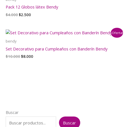
Pack 12 Globos látex Bendy
El
El
$
4.000
$
2.500
precio
precio
original
actual
era:
es:
¡Oferta!
$4.000.
$2.500.
bendy
Set Decorativo para Cumpleaños con Banderín Bendy
El
El
$
10.000
$
8.000
precio
precio
original
actual
era:
es:
$10.000.
$8.000.
Buscar
Buscar