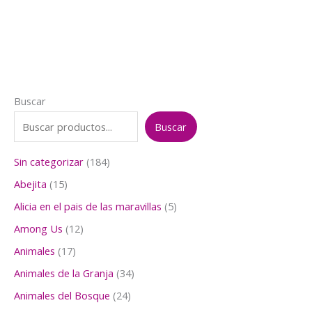
$3.000.
$2.500.
Buscar
Buscar
1
Sin categorizar
184
8
1
Abejita
15
4
5
p
5
Alicia en el pais de las maravillas
5
p
r
p
r
1
Among Us
12
o
r
o
2
d
o
1
Animales
17
d
p
u
d
7
u
r
3
Animales de la Granja
34
c
u
p
c
o
4
t
c
r
2
Animales del Bosque
24
t
d
p
o
t
o
4