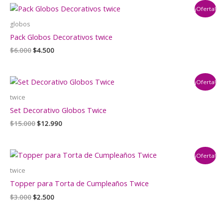
era:
es:
¡Oferta!
$20.000.
$14.000.
globos
Pack Globos Decorativos twice
El
El
$
6.000
$
4.500
precio
precio
original
actual
era:
es:
¡Oferta!
$6.000.
$4.500.
twice
Set Decorativo Globos Twice
El
El
$
15.000
$
12.990
precio
precio
original
actual
era:
es:
¡Oferta!
$15.000.
$12.990.
twice
Topper para Torta de Cumpleaños Twice
El
El
$
3.000
$
2.500
precio
precio
original
actual
era:
es: