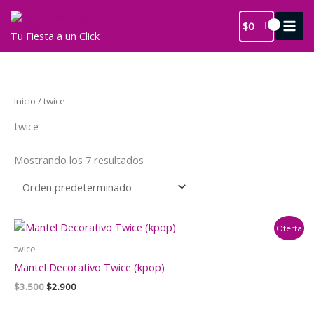
Ir
al
$
0
Tu Fiesta a un Click
contenido
Inicio
/ twice
twice
Mostrando los 7 resultados
¡Oferta!
twice
Mantel Decorativo Twice (kpop)
El
El
$
3.500
$
2.900
precio
precio
original
actual