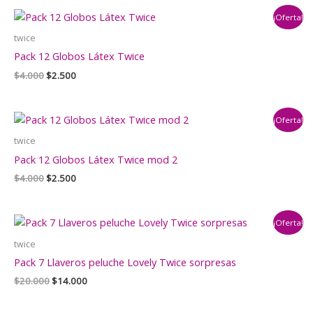
era:
es:
¡Oferta!
$3.500.
$2.900.
twice
Pack 12 Globos Látex Twice
El
El
$
4.000
$
2.500
precio
precio
original
actual
era:
es:
¡Oferta!
$4.000.
$2.500.
twice
Pack 12 Globos Látex Twice mod 2
El
El
$
4.000
$
2.500
precio
precio
original
actual
era:
es:
¡Oferta!
$4.000.
$2.500.
twice
Pack 7 Llaveros peluche Lovely Twice sorpresas
El
El
$
20.000
$
14.000
precio
precio
original
actual