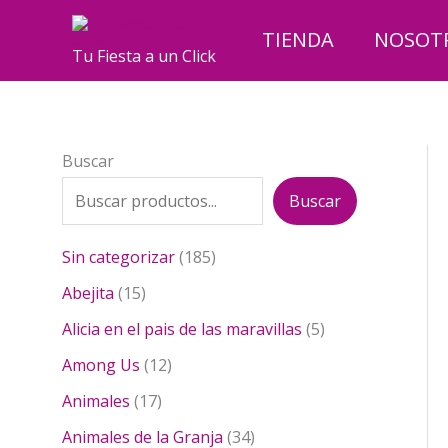
Ir
al
TIENDA
NOSOT
Tu Fiesta a un Click
contenido
Buscar
Buscar
1
Sin categorizar
185
8
1
Abejita
15
5
5
p
5
Alicia en el pais de las maravillas
5
p
r
p
r
1
Among Us
12
o
r
o
2
1
d
o
Animales
17
d
p
7
u
d
u
r
3
Animales de la Granja
34