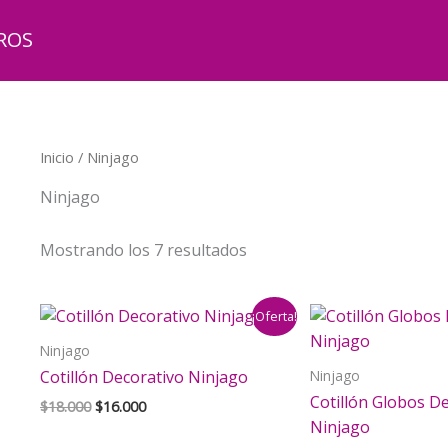
ROS
Inicio
/ Ninjago
Ninjago
Mostrando los 7 resultados
¡Oferta!
Ninjago
Ninjago
Cotillón Decorativo Ninjago
Cotillón Globos D
El
El
$
18.000
$
16.000
precio
precio
Ninjago
original
actual