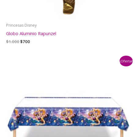
Princesas Disney
Globo Aluminio Rapunzel
El
El
$
1.000
$
700
precio
precio
original
actual
era:
es:
¡Oferta!
$1.000.
$700.