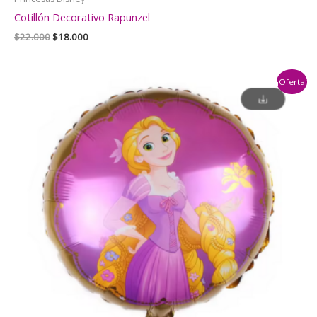
Cotillón Decorativo Rapunzel
El
El
$
22.000
$
18.000
precio
precio
original
actual
era:
es:
¡Oferta!
$22.000.
$18.000.