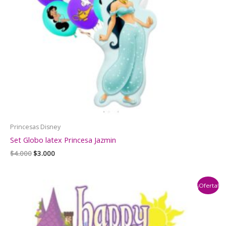
Princesas Disney
Set Globo latex Princesa Jazmin
El
El
$
4.000
$
3.000
precio
precio
original
actual
era:
es:
¡Oferta!
$4.000.
$3.000.