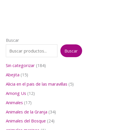
$3.000.
$2.500.
Buscar
Buscar
1
Sin categorizar
184
8
1
Abejita
15
4
5
p
5
Alicia en el pais de las maravillas
5
p
r
p
r
1
Among Us
12
o
r
o
2
d
o
1
Animales
17
d
p
u
d
7
u
r
3
Animales de la Granja
34
c
u
p
c
o
4
t
c
r
2
Animales del Bosque
24
t
d
p
o
t
o
4
o
u
r
1