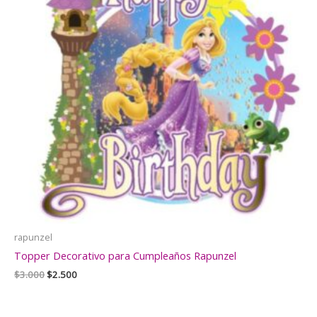
rapunzel
Topper Decorativo para Cumpleaños Rapunzel
El
El
$
3.000
$
2.500
precio
precio
original
actual
era:
es: