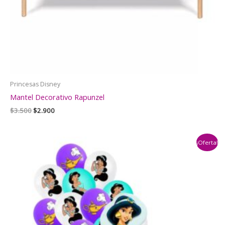
Princesas Disney
Mantel Decorativo Rapunzel
El
El
$
3.500
$
2.900
precio
precio
original
actual
era:
es:
¡Oferta!
$3.500.
$2.900.