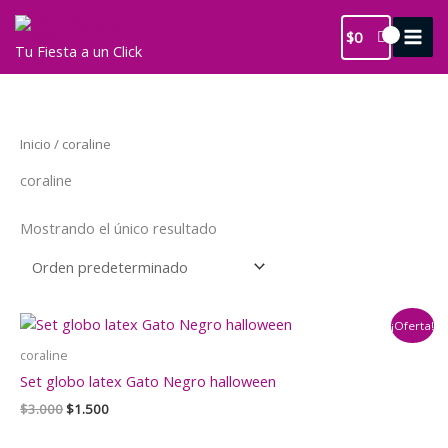
Ir
al
$
0
Tu Fiesta a un Click
contenido
Inicio
/ coraline
coraline
Mostrando el único resultado
¡Oferta!
coraline
Set globo latex Gato Negro halloween
El
El
$
3.000
$
1.500
precio
precio
original
actual