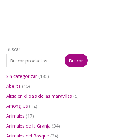
era:
es:
$3.000.
$1.500.
Buscar
Buscar
1
Sin categorizar
185
8
1
Abejita
15
5
5
p
5
Alicia en el pais de las maravillas
5
p
r
p
r
1
Among Us
12
o
r
o
2
d
o
1
Animales
17
d
p
u
d
7
u
r
3
Animales de la Granja
34
c
u
p
c
o
4
t
c
r
2
Animales del Bosque
24
t
d
p