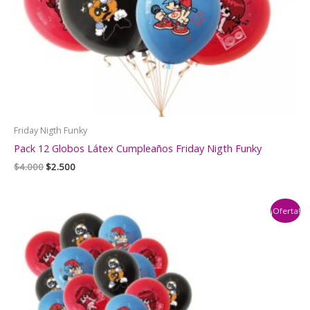
Friday Nigth Funky
Pack 12 Globos Látex Cumpleaños Friday Nigth Funky
El
El
$
4.000
$
2.500
precio
precio
original
actual
era:
es:
¡Oferta!
$4.000.
$2.500.