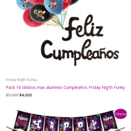
Friday Nigth Funky
Pack 16 Globos mas aluminio Cumpleaños Friday Nigth Funky
El
El
$
5.000
$
4.000
precio
precio
original
actual
era:
es:
¡Oferta!
$5.000.
$4.000.