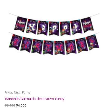
Friday Nigth Funky
Banderín/Guirnalda decorativo Funky
El
El
$
5.000
$
4.000