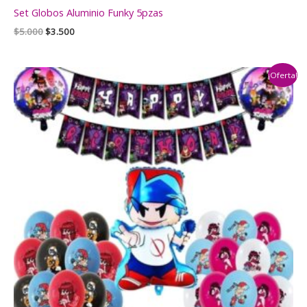
Set Globos Aluminio Funky 5pzas
El
El
$
5.000
$
3.500
precio
precio
original
actual
era:
es:
¡Oferta!
$5.000.
$3.500.