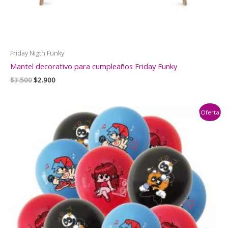
Friday Nigth Funky
Mantel decorativo para cumpleaños Friday Funky
El
El
$
3.500
$
2.900
precio
precio
original
actual
era:
es:
¡Oferta!
$3.500.
$2.900.