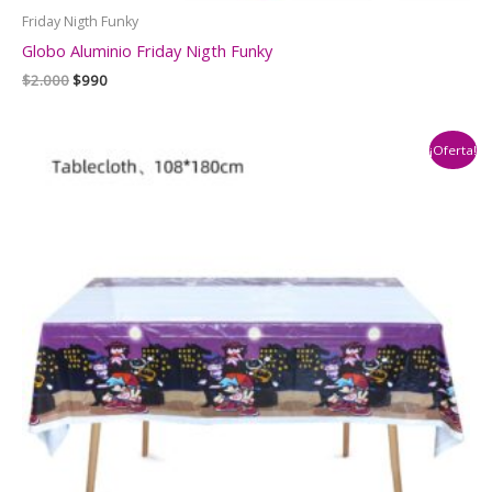
Friday Nigth Funky
Globo Aluminio Friday Nigth Funky
El
El
$
2.000
$
990
precio
precio
original
actual
era:
es:
¡Oferta!
$2.000.
$990.