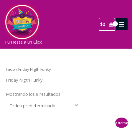
Ir
al
contenido
$
0
Tu Fiesta a un Click
Inicio
/ Friday Nigth Funky
Friday Nigth Funky
Mostrando los 8 resultados
¡Oferta!