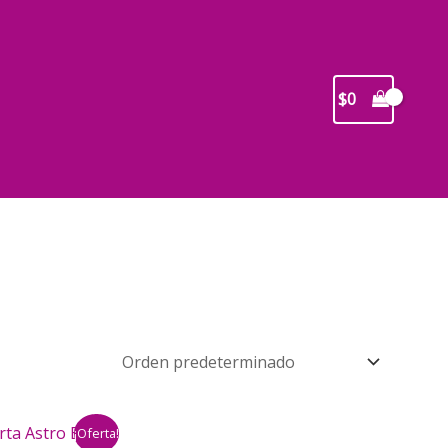
$
0
¡Oferta!