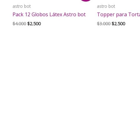
astro bot
astro bot
Pack 12 Globos Látex Astro bot
Topper para Tort
El
El
El
El
$
4.000
$
2.500
$
3.000
$
2.500
precio
precio
precio
precio
original
actual
original
actual
era:
es:
era:
es:
$4.000.
$2.500.
$3.000.
$2.500.