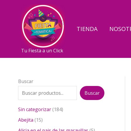
Ir
al
contenido
TIENDA
NOSOT
Tu Fiesta a un Click
Buscar
Buscar
1
Sin categorizar
184
8
1
Abejita
15
4
5
p
5
Alicia en el pais de las maravillas
5