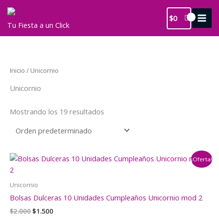
Ir
al
$
0
Tu Fiesta a un Click
contenido
Inicio
/ Unicornio
Unicornio
Mostrando los 19 resultados
¡Oferta!
Unicornio
Bolsas Dulceras 10 Unidades Cumpleaños Unicornio mod 2
El
El
$
2.000
$
1.500
precio
precio