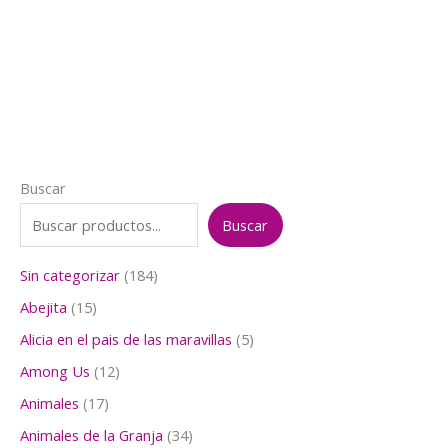
precio
precio
original
actual
era:
es:
$4.500.
$3.000.
Buscar
Buscar
1
Sin categorizar
184
8
1
Abejita
15
4
5
p
5
Alicia en el pais de las maravillas
5
p
r
p
r
1
Among Us
12
o
r
o
2
d
o
1
Animales
17
d
p
u
d
7
u
r
3
Animales de la Granja
34
c
u
p