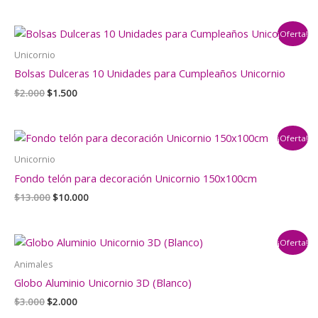
original
actual
era:
es:
¡Oferta!
$2.000.
$1.500.
Unicornio
Bolsas Dulceras 10 Unidades para Cumpleaños Unicornio
El
El
$
2.000
$
1.500
precio
precio
original
actual
era:
es:
¡Oferta!
$2.000.
$1.500.
Unicornio
Fondo telón para decoración Unicornio 150x100cm
El
El
$
13.000
$
10.000
precio
precio
original
actual
era:
es:
¡Oferta!
$13.000.
$10.000.
Animales
Globo Aluminio Unicornio 3D (Blanco)
El
El
$
3.000
$
2.000
precio
precio