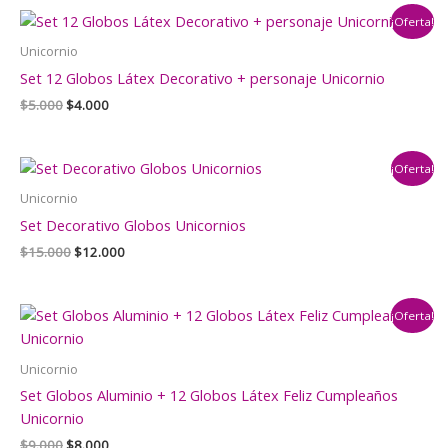
era:
es:
¡Oferta!
$3.000.
$2.000.
Unicornio
Set 12 Globos Látex Decorativo + personaje Unicornio
El
El
$
5.000
$
4.000
precio
precio
original
actual
era:
es:
¡Oferta!
$5.000.
$4.000.
Unicornio
Set Decorativo Globos Unicornios
El
El
$
15.000
$
12.000
precio
precio
original
actual
era:
es:
¡Oferta!
$15.000.
$12.000.
Unicornio
Set Globos Aluminio + 12 Globos Látex Feliz Cumpleaños
Unicornio
El
El
$
9.000
$
8.000