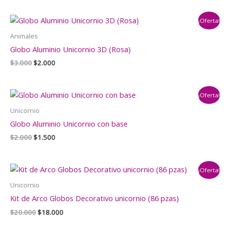
original
actual
era:
es:
¡Oferta!
$3.000.
$2.000.
Animales
Globo Aluminio Unicornio 3D (Rosa)
El
El
$
3.000
$
2.000
precio
precio
original
actual
era:
es:
¡Oferta!
$3.000.
$2.000.
Unicornio
Globo Aluminio Unicornio con base
El
El
$
2.000
$
1.500
precio
precio
original
actual
era:
es:
¡Oferta!
$2.000.
$1.500.
Unicornio
Kit de Arco Globos Decorativo unicornio (86 pzas)
El
El
$
20.000
$
18.000
precio
precio