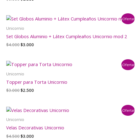
precio
precio
original
actual
era:
es:
¡Oferta!
$9.000.
$8.000.
Unicornio
Set Globos Aluminio + Látex Cumpleaños Unicornio mod 2
El
El
$
4.000
$
3.000
precio
precio
original
actual
era:
es:
¡Oferta!
$4.000.
$3.000.
Unicornio
Topper para Torta Unicornio
El
El
$
3.000
$
2.500
precio
precio
original
actual
era:
es:
¡Oferta!
$3.000.
$2.500.
Unicornio
Velas Decorativas Unicornio
El
El
$
4.500
$
3.000