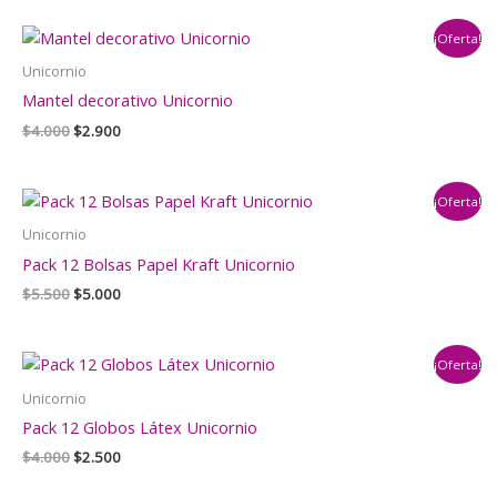
original
actual
era:
es:
¡Oferta!
$20.000.
$18.000.
Unicornio
Mantel decorativo Unicornio
El
El
$
4.000
$
2.900
precio
precio
original
actual
era:
es:
¡Oferta!
$4.000.
$2.900.
Unicornio
Pack 12 Bolsas Papel Kraft Unicornio
El
El
$
5.500
$
5.000
precio
precio
original
actual
era:
es:
¡Oferta!
$5.500.
$5.000.
Unicornio
Pack 12 Globos Látex Unicornio
El
El
$
4.000
$
2.500
precio
precio
original
actual