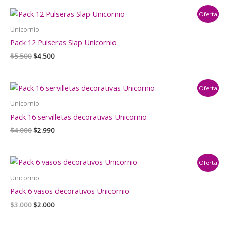
era:
es:
¡Oferta!
$4.000.
$2.500.
Unicornio
Pack 12 Pulseras Slap Unicornio
El
El
$
5.500
$
4.500
precio
precio
original
actual
era:
es:
¡Oferta!
$5.500.
$4.500.
Unicornio
Pack 16 servilletas decorativas Unicornio
El
El
$
4.000
$
2.990
precio
precio
original
actual
era:
es:
¡Oferta!
$4.000.
$2.990.
Unicornio
Pack 6 vasos decorativos Unicornio
El
El
$
3.000
$
2.000
precio
precio
original
actual