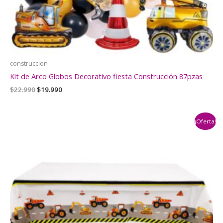
construccion
Kit de Arco Globos Decorativo fiesta Construcción 87pzas
El
El
$
22.990
$
19.990
precio
precio
original
actual
era:
es:
¡Oferta!
$22.990.
$19.990.