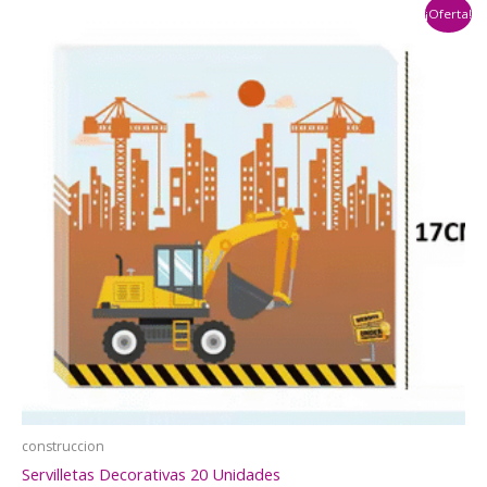
¡Oferta!
$5.500.
$4.500.
construccion
Servilletas Decorativas 20 Unidades