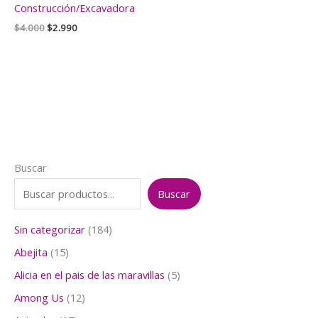
Construcción/Excavadora
El
El
$
4.000
$
2.990
precio
precio
original
actual
era:
es:
$4.000.
$2.990.
Buscar
Buscar
1
Sin categorizar
184
8
1
Abejita
15
4
5
p
5
Alicia en el pais de las maravillas
5
p
r
p
r
1
Among Us
12
o
r
o
2
d