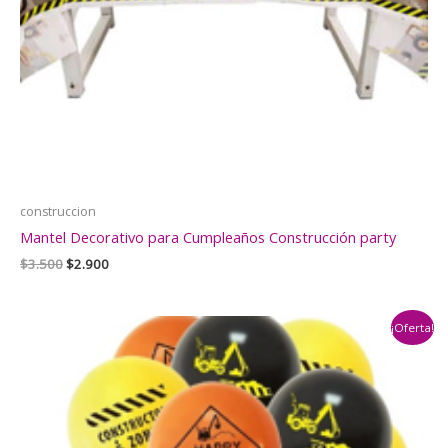
construccion
Mantel Decorativo para Cumpleaños Construcción party
El
El
$
3.500
$
2.900
precio
precio
original
actual
era:
es:
¡Oferta!
$3.500.
$2.900.