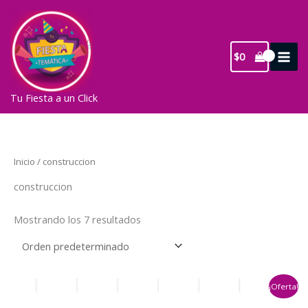
Ir
al
contenido
$
0
Tu Fiesta a un Click
Inicio
/ construccion
construccion
Mostrando los 7 resultados
¡Oferta!