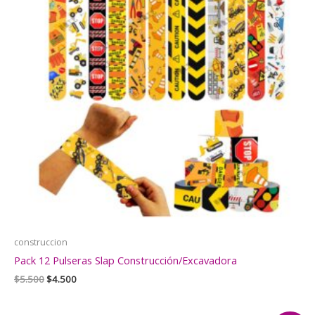
construccion
Pack 12 Pulseras Slap Construcción/Excavadora
El
El
$
5.500
$
4.500
precio
precio
original
actual
era:
es: