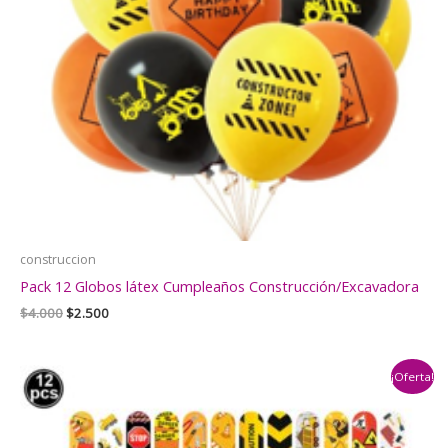
construccion
Pack 12 Globos látex Cumpleaños Construcción/Excavadora
El
El
$
4.000
$
2.500
precio
precio
original
actual
era:
es:
¡Oferta!
$4.000.
$2.500.