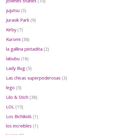
o
1
Jovenes titanes
10
t
d
p
t
d
0
o
u
r
3
jujutsu
3
o
u
p
s
c
o
p
s
c
r
9
Jurasik Park
9
t
d
r
t
o
p
o
u
o
7
Kirby
7
o
d
r
s
c
d
p
s
u
o
3
Kuromi
38
t
u
r
c
d
8
o
c
o
2
la gallina pintadita
2
t
u
p
s
t
d
p
o
c
r
1
labubu
18
o
u
r
s
t
o
8
s
c
o
5
Lady Bug
5
o
d
p
t
d
p
s
u
r
3
Las chicas superpoderosas
3
o
u
r
c
o
p
s
c
o
5
lego
5
t
d
r
t
d
p
o
u
o
3
Lilo & Stich
38
o
u
r
s
c
d
8
s
c
o
1
LOL
15
t
u
p
t
d
5
o
c
r
1
Los Bichikids
1
o
u
p
s
t
o
p
s
c
r
1
los increibles
1
o
d
r
t
o
p
s
u
o