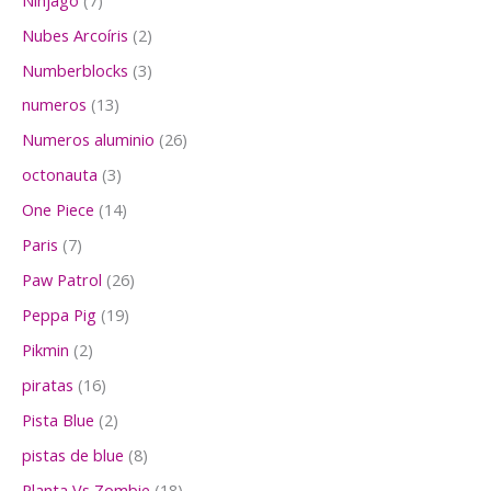
o
u
p
s
c
o
p
s
c
r
2
Nubes Arcoíris
2
t
d
r
t
o
p
o
u
o
3
Numberblocks
3
o
d
r
s
c
d
p
u
o
1
numeros
13
t
u
r
c
d
3
o
c
o
2
Numeros aluminio
26
t
u
p
s
t
d
6
o
c
r
3
octonauta
3
o
u
p
s
t
o
p
s
c
r
1
One Piece
14
o
d
r
t
o
4
s
u
o
7
Paris
7
o
d
p
c
d
p
s
u
r
2
Paw Patrol
26
t
u
r
c
o
6
o
c
o
1
Peppa Pig
19
t
d
p
s
t
d
9
o
u
r
2
Pikmin
2
o
u
p
s
c
o
p
s
c
r
1
piratas
16
t
d
r
t
o
6
o
u
o
2
Pista Blue
2
o
d
p
s
c
d
p
s
u
r
8
pistas de blue
8
t
u
r
c
o
p
o
c
o
1
Planta Vs Zombie
18