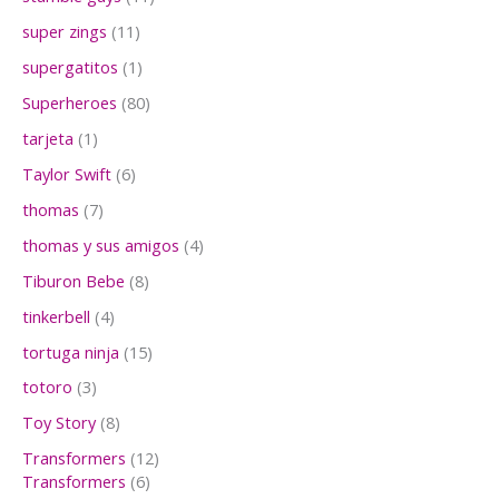
o
u
r
s
t
o
1
s
c
o
1
super zings
11
o
d
p
t
d
1
s
u
r
1
supergatitos
1
o
u
p
c
o
p
s
c
r
8
Superheroes
80
t
d
r
t
o
0
o
u
o
1
tarjeta
1
o
d
p
s
c
d
p
s
u
r
6
Taylor Swift
6
t
u
r
c
o
p
o
c
o
7
thomas
7
t
d
r
s
t
d
p
o
u
o
4
thomas y sus amigos
4
o
u
r
s
c
d
p
c
o
8
Tiburon Bebe
8
t
u
r
t
d
p
o
c
o
4
tinkerbell
4
o
u
r
s
t
d
p
c
o
1
tortuga ninja
15
o
u
r
t
d
5
s
c
o
3
totoro
3
o
u
p
t
d
p
s
c
r
8
Toy Story
8
o
u
r
t
o
p
s
c
o
1
Transformers
12
o
d
r
t
d
6
2
Transformers
6
s
u
o