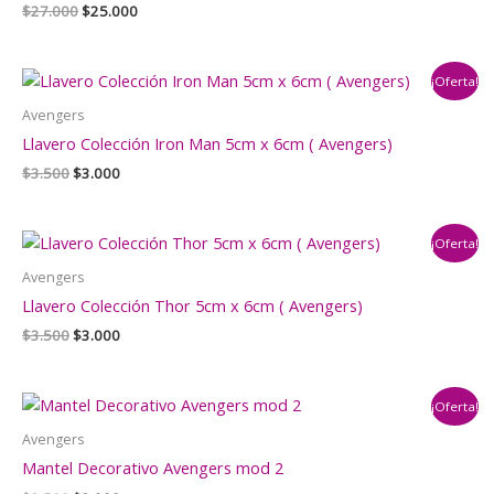
El
El
$
27.000
$
25.000
precio
precio
original
actual
era:
es:
¡Oferta!
$27.000.
$25.000.
Avengers
Llavero Colección Iron Man 5cm x 6cm ( Avengers)
El
El
$
3.500
$
3.000
precio
precio
original
actual
era:
es:
¡Oferta!
$3.500.
$3.000.
Avengers
Llavero Colección Thor 5cm x 6cm ( Avengers)
El
El
$
3.500
$
3.000
precio
precio
original
actual
era:
es:
¡Oferta!
$3.500.
$3.000.
Avengers
Mantel Decorativo Avengers mod 2