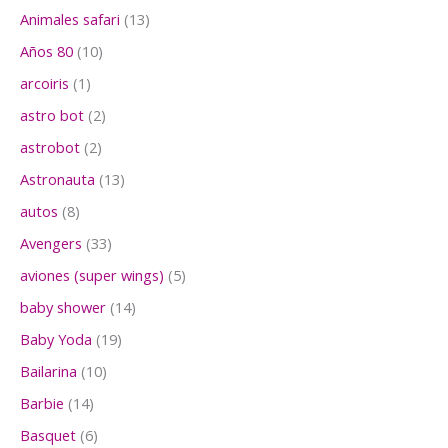
s
c
o
p
s
u
r
1
Animales safari
13
t
d
r
c
o
3
o
u
o
1
Años 80
10
t
d
p
s
c
d
0
o
u
r
1
arcoiris
1
t
u
p
s
c
o
p
o
c
r
2
astro bot
2
t
d
r
s
t
o
p
o
u
o
2
astrobot
2
o
d
r
s
c
d
p
u
o
1
Astronauta
13
t
u
r
c
d
3
o
c
o
8
autos
8
t
u
p
s
t
d
p
o
c
r
3
Avengers
33
o
u
r
s
t
o
3
c
o
5
aviones (super wings)
5
o
d
p
t
d
p
s
u
r
1
baby shower
14
o
u
r
c
o
4
s
c
o
1
Baby Yoda
19
t
d
p
t
d
9
o
u
r
1
Bailarina
10
o
u
p
s
c
o
0
s
c
r
1
Barbie
14
t
d
p
t
o
4
o
u
r
6
Basquet
6
o
d
p