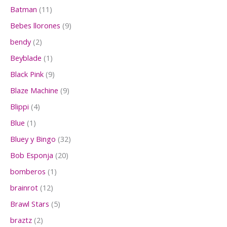
s
c
o
p
s
u
r
1
Batman
11
t
d
r
c
o
1
o
u
o
9
Bebes llorones
9
t
d
p
s
c
d
p
o
u
r
2
bendy
2
t
u
r
s
c
o
p
o
c
o
1
Beyblade
1
t
d
r
s
t
d
p
o
u
o
9
Black Pink
9
o
u
r
s
c
d
p
s
c
o
9
Blaze Machine
9
t
u
r
t
d
p
o
c
o
4
Blippi
4
o
u
r
s
t
d
p
s
c
o
1
Blue
1
o
u
r
t
d
p
s
c
o
3
Bluey y Bingo
32
o
u
r
t
d
2
c
o
2
Bob Esponja
20
o
u
p
t
d
0
s
c
r
1
bomberos
1
o
u
p
t
o
p
s
c
r
1
brainrot
12
o
d
r
t
o
2
s
u
o
5
Brawl Stars
5
o
d
p
c
d
p
u
r
2
braztz
2
t
u
r