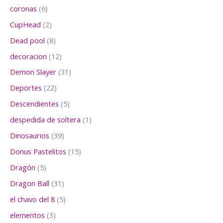
t
d
p
o
u
r
6
coronas
6
o
u
r
s
c
o
p
s
c
o
2
CupHead
2
t
d
r
t
d
p
o
u
o
8
Dead pool
8
o
u
r
s
c
d
p
s
c
o
1
decoracion
12
t
u
r
t
d
2
o
c
o
3
Demon Slayer
31
o
u
p
s
t
d
1
c
r
2
Deportes
22
o
u
p
t
o
2
s
c
r
5
Descendientes
5
o
d
p
t
o
p
s
u
r
1
despedida de soltera
1
o
d
r
c
o
p
s
u
o
3
Dinosaurios
39
t
d
r
c
d
9
o
u
o
1
Donus Pastelitos
15
t
u
p
s
c
d
5
o
c
r
5
Dragón
5
t
u
p
s
t
o
p
o
c
r
3
Dragon Ball
31
o
d
r
s
t
o
1
s
u
o
5
el chavo del 8
5
o
d
p
c
d
p
u
r
3
elementos
3
t
u
r