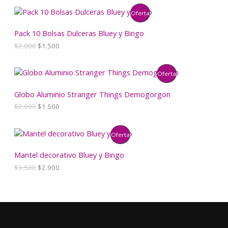
t
d
p
s
c
o
o
u
r
P
Oferta
t
d
s
c
o
o
u
R
Pack 10 Bolsas Dulceras Bluey y Bingo
t
d
s
c
o
u
E
E
$
2.000
$
1.500
O
t
l
l
s
c
o
p
p
t
D
s
r
r
P
Oferta
o
e
e
U
s
c
c
R
Globo Aluminio Stranger Things Demogorgon
i
i
C
o
o
E
E
$
2.000
$
1.500
O
o
a
l
l
T
r
c
p
p
D
i
t
r
r
P
Oferta
O
g
u
e
e
U
i
a
c
c
R
Mantel decorativo Bluey y Bingo
E
n
l
i
i
C
a
e
o
o
E
E
$
3.500
$
2.900
O
N
l
s
o
a
l
l
T
e
:
r
c
p
p
D
O
r
$
i
t
r
r
O
a
1
g
u
e
e
U
F
:
.
i
a
c
c
E
$
5
n
l
i
i
C
2
0
E
a
e
o
o