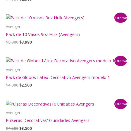
precio
precio
original
actual
era:
es:
¡Oferta!
$4.000.
$2.500.
Avengers
Pack de 10 Vasos 9oz Hulk (Avengers)
El
El
$
5.000
$
3.990
precio
precio
original
actual
era:
es:
¡Oferta!
$5.000.
$3.990.
Avengers
Pack de Globos Látex Decorativo Avengers modelo 1
El
El
$
4.000
$
2.500
precio
precio
original
actual
era:
es:
¡Oferta!
$4.000.
$2.500.
Avengers
Pulseras Decorativas10 unidades Avengers
El
El
$
4.500
$
3.500