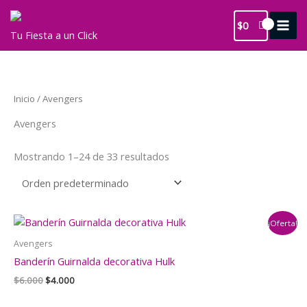
Ir
al
$
0
Tu Fiesta a un Click
contenido
Inicio
/ Avengers
Avengers
Mostrando 1–24 de 33 resultados
¡Oferta!
Avengers
Banderín Guirnalda decorativa Hulk
El
El
$
6.000
$
4.000
precio
precio
original
actual