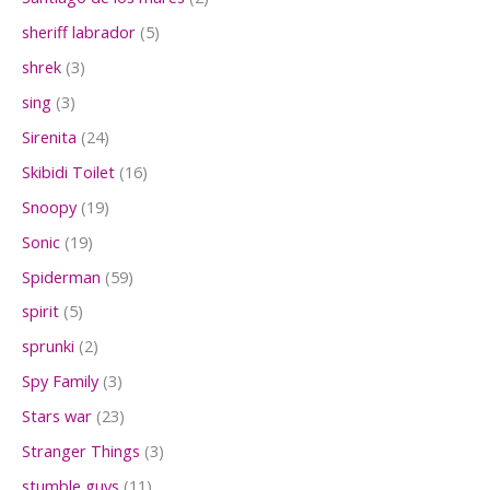
o
d
r
t
d
p
s
u
o
5
sheriff labrador
5
o
u
r
c
d
p
s
c
o
3
shrek
3
t
u
r
t
d
p
o
c
o
3
sing
3
o
u
r
s
t
d
p
s
c
o
2
Sirenita
24
o
u
r
t
d
4
s
c
o
1
Skibidi Toilet
16
o
u
p
t
d
6
s
c
r
1
Snoopy
19
o
u
p
t
o
9
s
c
r
1
Sonic
19
o
d
p
t
o
9
s
u
r
5
Spiderman
59
o
d
p
c
o
9
s
u
r
5
spirit
5
t
d
p
c
o
p
o
u
r
2
sprunki
2
t
d
r
s
c
o
p
o
u
o
3
Spy Family
3
t
d
r
s
c
d
p
o
u
o
2
Stars war
23
t
u
r
s
c
d
3
o
c
o
3
Stranger Things
3
t
u
p
s
t
d
p
o
c
r
1
stumble guys
11