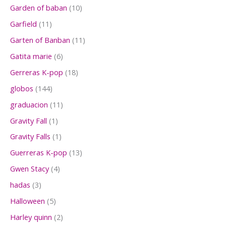
t
o
1
s
u
r
1
Garden of baban
10
o
d
p
c
o
0
s
u
r
1
Garfield
11
t
d
p
c
o
1
o
u
r
1
Garten of Banban
11
t
d
p
s
c
o
1
o
u
r
6
Gatita marie
6
t
d
p
s
c
o
p
o
u
r
1
Gerreras K-pop
18
t
d
r
s
c
o
8
o
u
o
1
globos
144
t
d
p
s
c
d
4
o
u
r
1
graduacion
11
t
u
4
s
c
o
1
o
c
p
1
Gravity Fall
1
t
d
p
s
t
r
p
o
u
r
1
Gravity Falls
1
o
o
r
s
c
o
p
s
d
o
1
Guerreras K-pop
13
t
d
r
u
d
3
o
u
o
4
Gwen Stacy
4
c
u
p
s
c
d
p
t
c
r
3
hadas
3
t
u
r
o
t
o
p
o
c
o
5
Halloween
5
s
o
d
r
s
t
d
p
u
o
2
Harley quinn
2
o
u
r