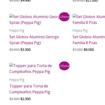
El
El
El
El
$
6.000
$
4.490
$
24.000
$
21.000
precio
precio
precio
prec
original
actual
original
actu
era:
es:
era:
es:
¡Oferta!
$6.000.
$4.490.
$24.000.
$21.
Peppa Pig
Peppa Pig
Set Globos Aluminio George
Set Globos Alumi
5pzas (Peppa Pig)
Familia 8 Pzas
El
El
El
El
$
5.000
$
3.500
$
7.000
$
6.000
precio
precio
precio
precio
original
actual
original
actual
era:
es:
era:
es:
¡Oferta!
$5.000.
$3.500.
$7.000.
$6.000.
Peppa Pig
Topper para Torta de
Cumpleaños Peppa Pig
El
El
$
3.000
$
2.500
precio
precio