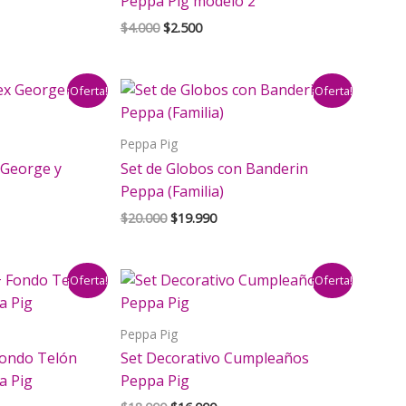
Peppa Pig modelo 2
El
El
$
4.000
$
2.500
precio
precio
original
actual
era:
es:
¡Oferta!
¡Oferta!
$4.000.
$2.500.
Peppa Pig
 George y
Set de Globos con Banderin
Peppa (Familia)
El
El
$
20.000
$
19.990
precio
precio
original
actual
era:
es:
¡Oferta!
¡Oferta!
$20.000.
$19.990.
Peppa Pig
Fondo Telón
Set Decorativo Cumpleaños
a Pig
Peppa Pig