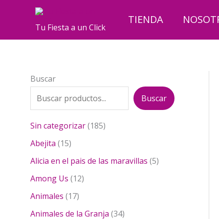
Ir
al
TIENDA
NOSOT
Tu Fiesta a un Click
contenido
Buscar
Buscar
1
Sin categorizar
185
8
1
Abejita
15
5
5
p
5
Alicia en el pais de las maravillas
5
p
r
p
r
1
Among Us
12
o
r
o
2
1
d
o
Animales
17
d
p
7
u
d
u
r
3
Animales de la Granja
34