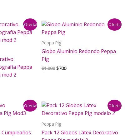
era:
es:
$22.000.
$18.000.
¡Oferta!
¡Oferta!
Peppa Pig
Globo Aluminio Redondo Peppa
rativo
Pig
ografía Peppa
El
El
$
1.000
$
700
precio
precio
m mod 2
original
actual
era:
es:
io
$1.000.
$700.
al
¡Oferta!
¡Oferta!
000.
Peppa Pig
o Cumpleaños
Pack 12 Globos Látex Decorativo