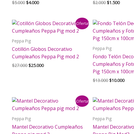
El
El
El
El
$
5.000
$
4.000
$
2.000
$
1.500
precio
precio
precio
precio
original
actual
original
actual
era:
es:
era:
es:
¡Oferta!
$5.000.
$4.000.
$2.000.
$1.500.
Peppa Pig
Peppa Pig
Cotillón Globos Decorativo
Cumpleaños Peppa Pig mod 2
Fondo Telón Deco
Cumpleaños y Fot
El
El
$
27.000
$
25.000
precio
precio
Pig 150cm x 100c
original
actual
El
El
$
13.000
$
10.000
era:
es:
precio
prec
$27.000.
$25.000.
original
actu
era:
es:
¡Oferta!
$13.000.
$10.
Peppa Pig
Peppa Pig
Mantel Decorativo Cumpleaños
Mantel Decorativ