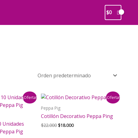
$
0
¡Oferta!
¡Oferta!
Peppa Pig
Cotillón Decorativo Peppa Ping
0 Unidades
El
El
$
22.000
$
18.000
precio
precio
Peppa Pig
original
actual