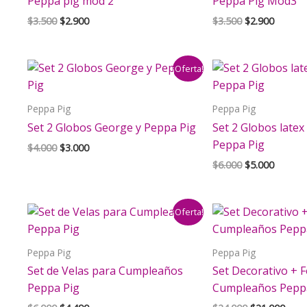
Peppa pig mod 2
Peppa Pig Mod3
El
El
El
El
$
3.500
$
2.900
$
3.500
$
2.900
precio
precio
precio
precio
original
actual
original
actual
era:
es:
era:
es:
¡Oferta!
$3.500.
$2.900.
$3.500.
$2.900.
Peppa Pig
Peppa Pig
Set 2 Globos George y Peppa Pig
Set 2 Globos latex
Peppa Pig
El
El
$
4.000
$
3.000
precio
precio
El
El
$
6.000
$
5.000
original
actual
precio
precio
era:
es:
original
actual
$4.000.
$3.000.
era:
es:
¡Oferta!
$6.000.
$5.000.
Peppa Pig
Peppa Pig
Set de Velas para Cumpleaños
Set Decorativo + 
Peppa Pig
Cumpleaños Pepp