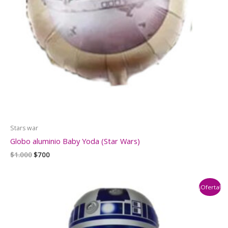
Stars war
Globo aluminio Baby Yoda (Star Wars)
El
El
$
1.000
$
700
precio
precio
original
actual
era:
es:
¡Oferta!
$1.000.
$700.