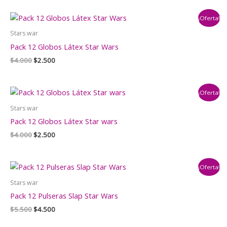
original
actual
era:
es:
¡Oferta!
$4.000.
$2.500.
Stars war
Pack 12 Globos Látex Star Wars
El
El
$
4.000
$
2.500
precio
precio
original
actual
era:
es:
¡Oferta!
$4.000.
$2.500.
Stars war
Pack 12 Globos Látex Star wars
El
El
$
4.000
$
2.500
precio
precio
original
actual
era:
es:
¡Oferta!
$4.000.
$2.500.
Stars war
Pack 12 Pulseras Slap Star Wars
El
El
$
5.500
$
4.500
precio
precio
original
actual