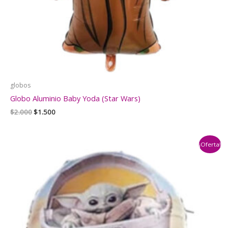
globos
Globo Aluminio Baby Yoda (Star Wars)
El
El
$
2.000
$
1.500
precio
precio
original
actual
era:
es:
¡Oferta!
$2.000.
$1.500.