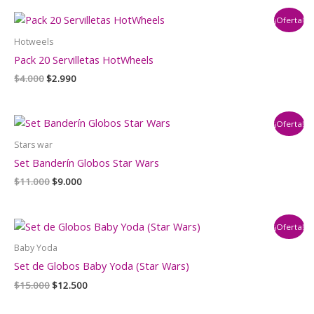
era:
es:
¡Oferta!
$5.500.
$4.500.
Hotweels
Pack 20 Servilletas HotWheels
El
El
$
4.000
$
2.990
precio
precio
original
actual
era:
es:
¡Oferta!
$4.000.
$2.990.
Stars war
Set Banderín Globos Star Wars
El
El
$
11.000
$
9.000
precio
precio
original
actual
era:
es:
¡Oferta!
$11.000.
$9.000.
Baby Yoda
Set de Globos Baby Yoda (Star Wars)
El
El
$
15.000
$
12.500
precio
precio
original
actual