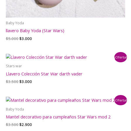
Baby Yoda
llavero Baby Yoda (Star Wars)
El
El
$
5.000
$
3.000
precio
precio
original
actual
era:
es:
¡Oferta!
$5.000.
$3.000.
Stars war
Llavero Colección Star War darth vader
El
El
$
3.500
$
3.000
precio
precio
original
actual
era:
es:
¡Oferta!
$3.500.
$3.000.
Baby Yoda
Mantel decorativo para cumpleaños Star Wars mod 2
El
El
$
3.500
$
2.900
precio
precio