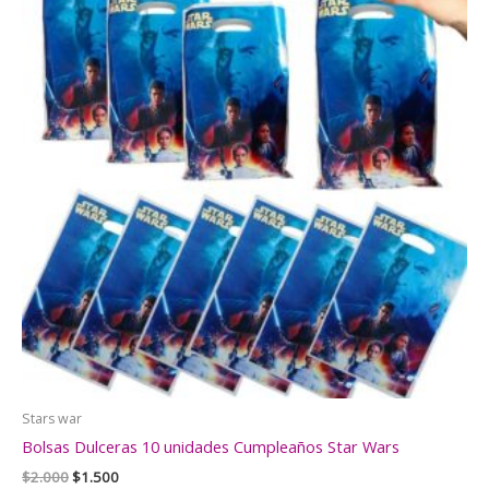
Stars war
Bolsas Dulceras 10 unidades Cumpleaños Star Wars
El
El
$
2.000
$
1.500