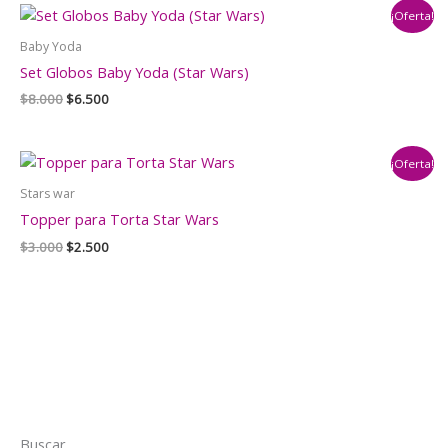
era:
es:
¡Oferta!
$14.000.
$12.000.
Baby Yoda
Set Globos Baby Yoda (Star Wars)
El
El
$
8.000
$
6.500
precio
precio
original
actual
era:
es:
¡Oferta!
$8.000.
$6.500.
Stars war
Topper para Torta Star Wars
El
El
$
3.000
$
2.500
precio
precio
original
actual
era:
es:
$3.000.
$2.500.
Buscar