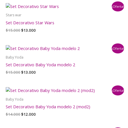
era:
es:
¡Oferta!
$15.000.
$12.500.
Stars war
Set Decorativo Star Wars
El
El
$
15.000
$
13.000
precio
precio
original
actual
era:
es:
¡Oferta!
$15.000.
$13.000.
Baby Yoda
Set Decorativo Baby Yoda modelo 2
El
El
$
15.000
$
13.000
precio
precio
original
actual
era:
es:
¡Oferta!
$15.000.
$13.000.
Baby Yoda
Set Decorativo Baby Yoda modelo 2 (mod2)
El
El
$
14.000
$
12.000
precio
precio
original
actual