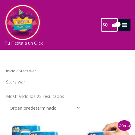
Ir
al
contenido
$
0
Tu Fiesta a un Click
Inicio
/ Stars war
Stars war
Mostrando los 23 resultados
¡Oferta!