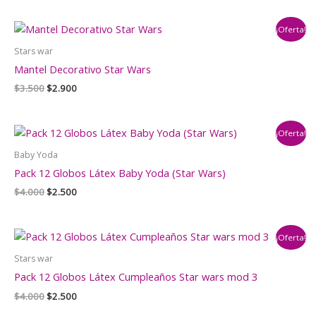
original
actual
era:
es:
¡Oferta!
$3.500.
$2.900.
Stars war
Mantel Decorativo Star Wars
El
El
$
3.500
$
2.900
precio
precio
original
actual
era:
es:
¡Oferta!
$3.500.
$2.900.
Baby Yoda
Pack 12 Globos Látex Baby Yoda (Star Wars)
El
El
$
4.000
$
2.500
precio
precio
original
actual
era:
es:
¡Oferta!
$4.000.
$2.500.
Stars war
Pack 12 Globos Látex Cumpleaños Star wars mod 3
El
El
$
4.000
$
2.500
precio
precio