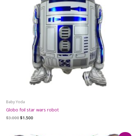
Baby Yoda
Globo foil star wars robot
El
El
$
3.000
$
1.500
precio
precio
original
actual
era:
es: