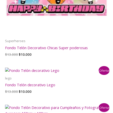
Superheroes
Fondo Telón Decorativo Chicas Super poderosas
El
El
$
13.000
$
10.000
precio
precio
original
actual
era:
es:
¡Oferta!
$13.000.
$10.000.
lego
Fondo Telón decorativo Lego
El
El
$
13.000
$
10.000
precio
precio
original
actual
era:
es:
¡Oferta!
$13.000.
$10.000.