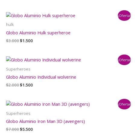
precio
precio
original
actual
era:
es:
¡Oferta!
$3.000.
$2.000.
hulk
Globo Aluminio Hulk superheroe
El
El
$
3.000
$
1.500
precio
precio
original
actual
era:
es:
¡Oferta!
$3.000.
$1.500.
Superheroes
Globo Aluminio Individual wolverine
El
El
$
2.000
$
1.500
precio
precio
original
actual
era:
es:
¡Oferta!
$2.000.
$1.500.
Superheroes
Globo Aluminio Iron Man 3D (avengers)
El
El
$
7.000
$
5.500
precio
precio