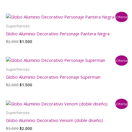
precio
precio
original
actual
era:
es:
¡Oferta!
$2.000.
$1.500.
Superheroes
Globo Aluminio Decorativo Personaje Pantera Negra
El
El
$
2.000
$
1.500
precio
precio
original
actual
era:
es:
¡Oferta!
$2.000.
$1.500.
Superheroes
Globo Aluminio Decorativo Personaje Superman
El
El
$
2.000
$
1.500
precio
precio
original
actual
era:
es:
¡Oferta!
$2.000.
$1.500.
Superheroes
Globo Aluminio Decorativo Venom (doble diseño)
El
El
$
3.000
$
2.000