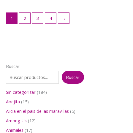
original
actual
era:
es:
$7.000.
$5.500.
1
2
3
4
→
Buscar
Buscar
1
Sin categorizar
184
8
1
Abejita
15
4
5
p
5
Alicia en el pais de las maravillas
5
p
r
p
r
1
Among Us
12
o
r
o
2
d
o
1
Animales
17
d
p