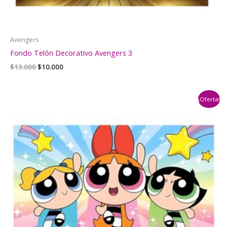
Avengers
Fondo Telón Decorativo Avengers 3
El
El
$
13.000
$
10.000
precio
precio
original
actual
era:
es:
¡Oferta!
$13.000.
$10.000.