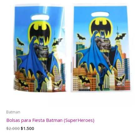
Batman
Bolsas para Fiesta Batman (SuperHeroes)
El
El
$
2.000
$
1.500
precio
precio
original
actual