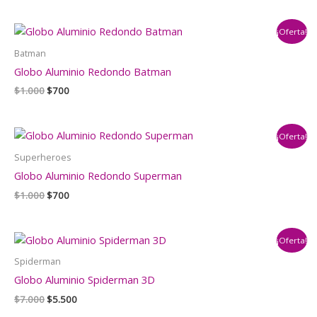
original
actual
era:
es:
¡Oferta!
$7.000.
$5.500.
Batman
Globo Aluminio Redondo Batman
El
El
$
1.000
$
700
precio
precio
original
actual
era:
es:
¡Oferta!
$1.000.
$700.
Superheroes
Globo Aluminio Redondo Superman
El
El
$
1.000
$
700
precio
precio
original
actual
era:
es:
¡Oferta!
$1.000.
$700.
Spiderman
Globo Aluminio Spiderman 3D
El
El
$
7.000
$
5.500
precio
precio