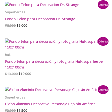
era:
es:
¡Oferta!
$13.000.
$10.000.
Superheroes
Fondo Telon para Decoracion Dr. Strange
El
El
$
8.000
$
6.000
precio
precio
original
actual
era:
es:
¡Oferta!
$8.000.
$6.000.
hulk
Fondo telón para decoración y fotografía Hulk superheroe
150x100cm
El
El
$
13.000
$
10.000
precio
precio
original
actual
era:
es:
¡Oferta!
$13.000.
$10.000.
Superheroes
Globo Aluminio Decorativo Personaje Capitán América
El
El
$
2.000
$
1.500