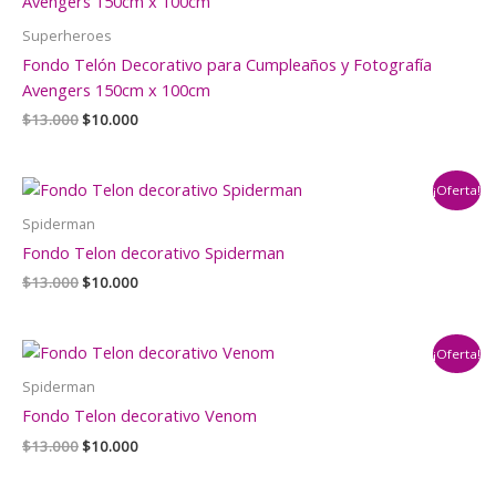
Superheroes
Fondo Telón Decorativo para Cumpleaños y Fotografía
Avengers 150cm x 100cm
El
El
$
13.000
$
10.000
precio
precio
original
actual
era:
es:
¡Oferta!
$13.000.
$10.000.
Spiderman
Fondo Telon decorativo Spiderman
El
El
$
13.000
$
10.000
precio
precio
original
actual
era:
es:
¡Oferta!
$13.000.
$10.000.
Spiderman
Fondo Telon decorativo Venom
El
El
$
13.000
$
10.000
precio
precio
original
actual