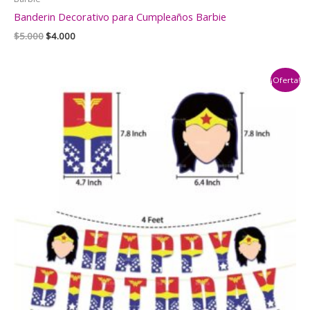
Banderin Decorativo para Cumpleaños Barbie
El
El
$
5.000
$
4.000
precio
precio
original
actual
era:
es:
¡Oferta!
$5.000.
$4.000.