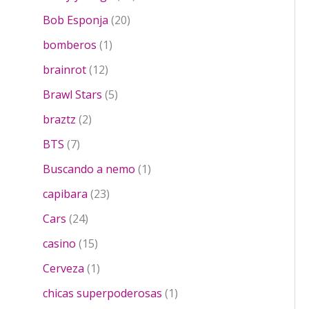
r
o
u
d
t
2
o
2
c
Bob Esponja
20
u
o
p
d
0
t
c
s
1
r
bomberos
1
u
p
o
t
p
o
c
1
r
s
brainrot
12
o
r
d
t
2
o
s
o
5
u
Brawl Stars
5
o
p
d
d
p
c
2
r
u
braztz
2
u
r
t
p
o
c
7
c
o
o
BTS
7
r
d
t
p
t
d
s
o
u
o
1
Buscando a nemo
1
r
o
u
d
c
s
p
o
2
c
capibara
23
u
t
r
d
3
t
2
c
o
o
Cars
24
u
p
o
4
t
s
d
c
1
r
s
casino
15
p
o
u
t
5
o
r
s
1
c
Cerveza
1
o
p
d
o
p
t
s
r
u
1
chicas superpoderosas
1
d
r
o