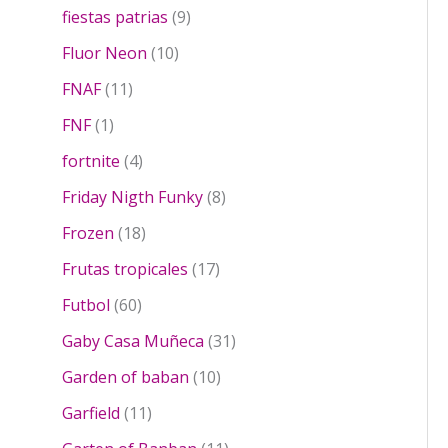
p
o
t
s
u
s
9
o
fiestas patrias
9
r
d
o
c
p
d
o
u
s
1
Fluor Neon
10
t
r
u
d
c
0
1
o
o
c
FNAF
11
u
t
p
1
s
d
t
1
c
o
r
FNF
1
p
u
o
p
t
s
o
r
4
c
s
fortnite
4
r
o
d
o
p
t
o
u
8
Friday Nigth Funky
8
d
r
o
d
c
p
u
o
1
s
Frozen
18
u
t
r
c
d
8
c
o
1
o
Frutas tropicales
17
t
u
p
t
s
7
d
o
6
c
r
Futbol
60
o
p
u
s
0
t
o
r
c
3
Gaby Casa Muñeca
31
p
o
d
o
t
1
r
s
u
1
Garden of baban
10
d
o
p
o
c
0
1
u
s
r
Garfield
11
d
t
p
1
c
o