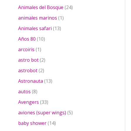
p
c
u
c
o
4
r
t
2
c
Animales del Bosque
24
t
d
p
o
o
4
t
o
u
1
r
animales marinos
1
d
s
p
o
s
c
p
o
u
1
r
s
Animales safari
13
t
r
d
c
3
o
1
o
o
u
Años 80
10
t
p
d
0
s
d
c
1
o
r
u
arcoiris
1
p
u
t
p
s
o
c
r
2
c
o
astro bot
2
r
d
t
o
p
t
s
o
2
u
o
astrobot
2
d
r
o
d
p
c
s
u
o
1
Astronauta
13
u
r
t
c
d
3
8
c
o
o
autos
8
t
u
p
p
t
d
s
o
c
3
r
Avengers
33
r
o
u
s
t
3
o
o
c
5
aviones (super wings)
5
o
p
d
d
t
p
s
r
u
1
baby shower
14
u
o
r
o
c
4