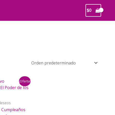
$
0
¡Oferta!
 deseos
o Cumpleaños