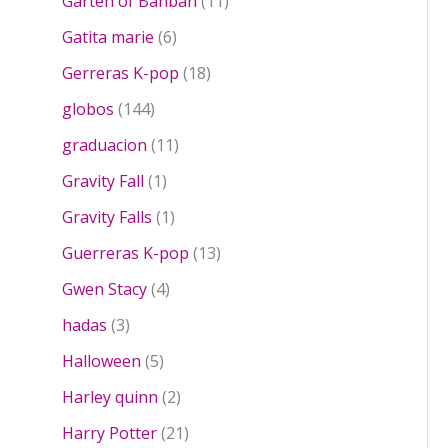
u
o
r
1
Garten of Banban
11
p
t
d
c
s
o
1
r
6
o
u
Gatita marie
6
t
d
p
o
p
s
c
o
1
u
r
Gerreras K-pop
18
d
r
t
s
8
c
o
u
1
o
o
globos
144
p
t
d
c
4
d
s
1
r
o
u
graduacion
11
t
4
u
1
o
s
c
o
p
1
c
Gravity Fall
1
p
d
t
s
r
p
t
1
r
u
o
Gravity Falls
1
o
r
o
p
o
c
s
d
o
s
1
Guerreras K-pop
13
r
d
t
u
d
3
4
o
u
o
Gwen Stacy
4
c
u
p
p
d
c
s
3
t
c
r
hadas
3
r
u
t
p
o
t
o
5
o
c
o
Halloween
5
r
s
o
d
p
d
t
s
o
2
u
Harley quinn
2
r
u
o
d
p
c
o
c
2
Harry Potter
21
u
r
t