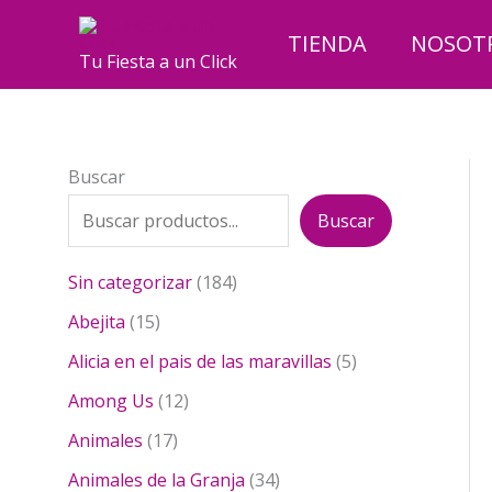
Ir
al
TIENDA
NOSOT
Tu Fiesta a un Click
contenido
Buscar
Buscar
1
Sin categorizar
184
8
1
Abejita
15
4
5
p
5
Alicia en el pais de las maravillas
5
p
r
p
r
1
Among Us
12
o
r
o
2
1
d
o
Animales
17
d
p
7
u
d
u
r
3
Animales de la Granja
34