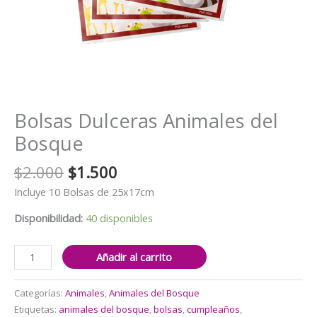
Bolsas Dulceras Animales del
Bosque
El
El
$
2.000
$
1.500
precio
precio
Incluye 10 Bolsas de 25x17cm
original
actual
era:
es:
Disponibilidad:
40 disponibles
$2.000.
$1.500.
Bolsas
Añadir al carrito
Dulceras
Animales
Categorías:
Animales
,
Animales del Bosque
del
Etiquetas:
animales del bosque
,
bolsas
,
cumpleaños
,
Bosque