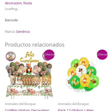
decoracion
,
fiesta
cantidad
Loading...
Barcode
:
Marca:
Genérica
Productos relacionados
¡Oferta!
¡Oferta!
Animales del Bosque
Animales del Bosque
Cotillón Globos Decorativo
Pack 12 Globos Látex