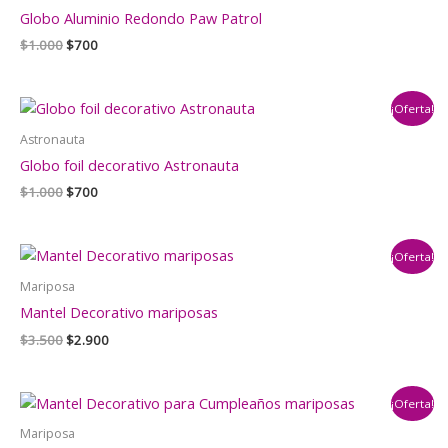
Globo Aluminio Redondo Paw Patrol
El
El
$
1.000
$
700
precio
precio
original
actual
era:
es:
¡Oferta!
$1.000.
$700.
Astronauta
Globo foil decorativo Astronauta
El
El
$
1.000
$
700
precio
precio
original
actual
era:
es:
¡Oferta!
$1.000.
$700.
Mariposa
Mantel Decorativo mariposas
El
El
$
3.500
$
2.900
precio
precio
original
actual
era:
es:
¡Oferta!
$3.500.
$2.900.
Mariposa