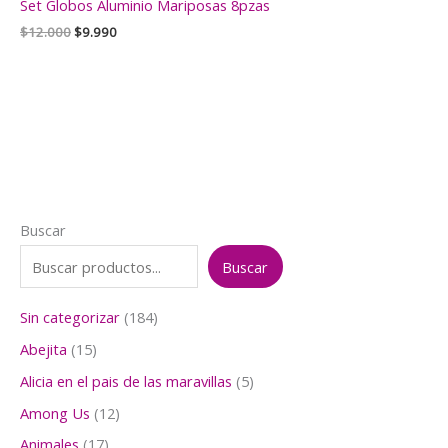
Set Globos Aluminio Mariposas 8pzas
El
El
$
12.000
$
9.990
precio
precio
original
actual
era:
es:
$12.000.
$9.990.
Buscar
Buscar
1
Sin categorizar
184
8
1
Abejita
15
4
5
p
5
Alicia en el pais de las maravillas
5
p
r
p
r
1
Among Us
12
o
r
o
2
d
o
1
Animales
17