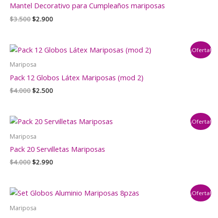
Mantel Decorativo para Cumpleaños mariposas
El
El
$
3.500
$
2.900
precio
precio
original
actual
era:
es:
¡Oferta!
$3.500.
$2.900.
Mariposa
Pack 12 Globos Látex Mariposas (mod 2)
El
El
$
4.000
$
2.500
precio
precio
original
actual
era:
es:
¡Oferta!
$4.000.
$2.500.
Mariposa
Pack 20 Servilletas Mariposas
El
El
$
4.000
$
2.990
precio
precio
original
actual
era:
es:
¡Oferta!
$4.000.
$2.990.
Mariposa