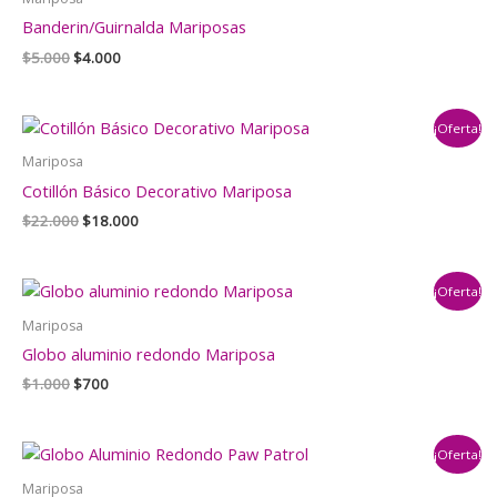
Banderin/Guirnalda Mariposas
El
El
$
5.000
$
4.000
precio
precio
original
actual
era:
es:
¡Oferta!
$5.000.
$4.000.
Mariposa
Cotillón Básico Decorativo Mariposa
El
El
$
22.000
$
18.000
precio
precio
original
actual
era:
es:
¡Oferta!
$22.000.
$18.000.
Mariposa
Globo aluminio redondo Mariposa
El
El
$
1.000
$
700
precio
precio
original
actual
era:
es:
¡Oferta!
$1.000.
$700.
Mariposa