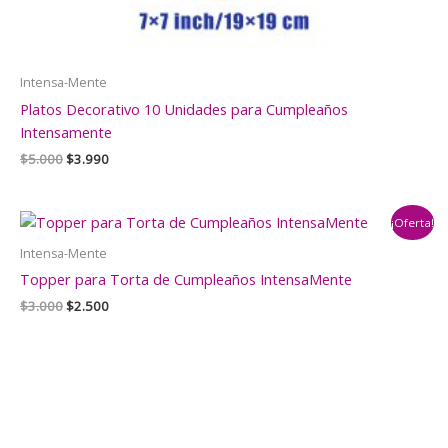
Intensa-Mente
Platos Decorativo 10 Unidades para Cumpleaños
Intensamente
El
El
$
5.000
$
3.990
precio
precio
original
actual
era:
es:
¡Oferta!
$5.000.
$3.990.
Intensa-Mente
Topper para Torta de Cumpleaños IntensaMente
El
El
$
3.000
$
2.500
precio
precio
original
actual
era:
es:
$3.000.
$2.500.