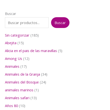
Buscar
Buscar
1
Sin categorizar
185
8
1
Abejita
15
5
5
p
5
Alicia en el pais de las maravillas
5
p
r
p
r
1
Among Us
12
o
r
o
2
d
o
1
Animales
17
d
p
u
d
7
u
r
3
Animales de la Granja
34
c
u
p
c
o
4
t
c
r
2
Animales del Bosque
24
t
d
p
o
t
o
4
o
u
r
1
animales marinos
1
s
o
d
p
s
c
o
p
s
u
r
1
Animales safari
13
t
d
r
c
o
3
o
u
o
1
Años 80
10
t
d
p
s