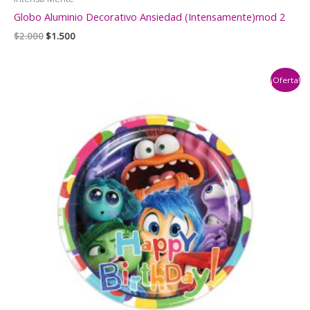
Globo Aluminio Decorativo Ansiedad (Intensamente)mod 2
El
El
$
2.000
$
1.500
precio
precio
original
actual
era:
es:
¡Oferta!
$2.000.
$1.500.