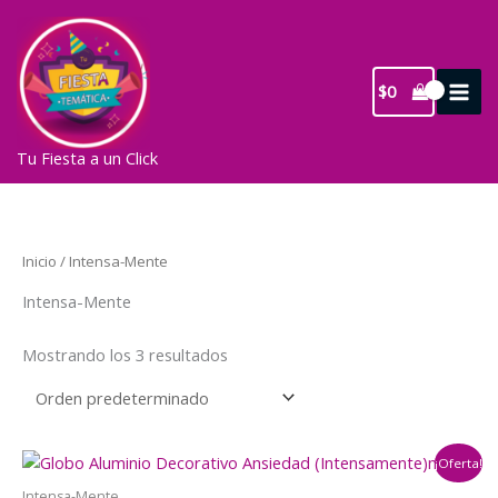
Ir
al
contenido
$
0
Tu Fiesta a un Click
Inicio
/ Intensa-Mente
Intensa-Mente
Mostrando los 3 resultados
¡Oferta!
Intensa-Mente