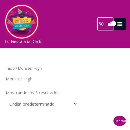
Ir
al
contenido
$
0
Tu Fiesta a un Click
Inicio
/ Monster High
Monster High
Mostrando los 3 resultados
¡Oferta!