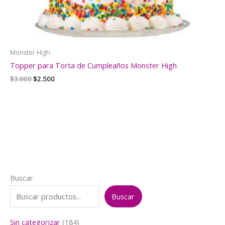
Monster High
Topper para Torta de Cumpleaños Monster High
El
El
$
3.000
$
2.500
precio
precio
original
actual
era:
es:
$3.000.
$2.500.
Buscar
Buscar
1
Sin categorizar
184