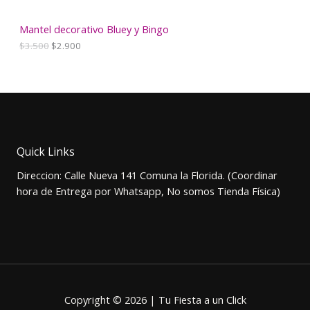
$
5
2
0
N
.
0
Mantel decorativo Bluey y Bingo
0
.
E
E
$
3.500
$
2.900
O
0
l
l
0
p
p
F
.
r
r
e
e
E
c
c
i
i
R
o
o
o
a
T
Quick Links
r
c
i
t
A
Direccion: Calle Nueva 141 Comuna la Florida. (Coordinar
g
u
i
a
hora de Entrega por Whatsapp, No somos Tienda Física)
n
l
a
e
l
s
e
:
r
$
a
2
:
.
$
9
3
0
Copyright © 2026 | Tu Fiesta a un Click
.
0