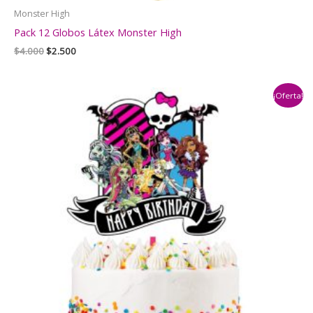
Monster High
Pack 12 Globos Látex Monster High
El
El
$
4.000
$
2.500
precio
precio
original
actual
era:
es:
¡Oferta!
$4.000.
$2.500.