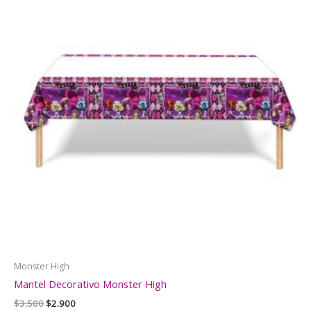
Monster High
Mantel Decorativo Monster High
El
El
$
3.500
$
2.900