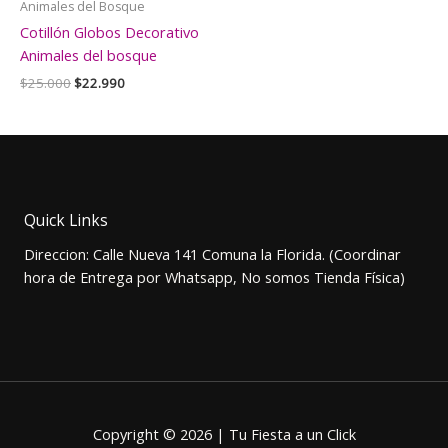
Animales del Bosque
Cotillón Globos Decorativo
Animales del bosque
El
El
$
25.000
$
22.990
precio
precio
original
actual
era:
es:
$25.000.
$22.990.
Quick Links
Direccion: Calle Nueva 141 Comuna la Florida. (Coordinar
hora de Entrega por Whatsapp, No somos Tienda Física)
Copyright © 2026 | Tu Fiesta a un Click