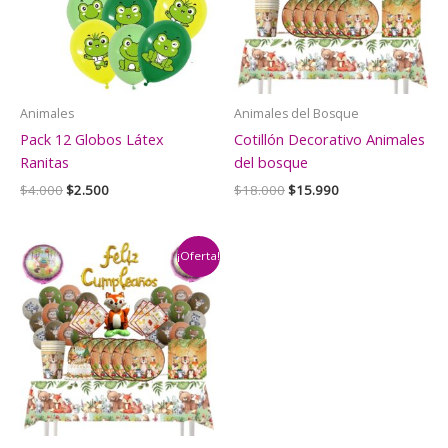
Animales
Animales del Bosque
Pack 12 Globos Látex
Cotillón Decorativo Animales
Ranitas
del bosque
El
El
El
El
$
4.000
$
2.500
$
18.000
$
15.990
precio
precio
precio
precio
original
actual
original
actual
era:
es:
era:
es:
$4.000.
$2.500.
$18.000.
$15.990.
¡Oferta!