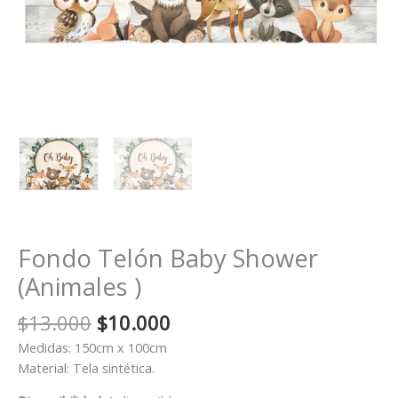
Fondo Telón Baby Shower
(Animales )
El
El
$
13.000
$
10.000
precio
precio
Medidas: 150cm x 100cm
original
actual
Material: Tela sintética.
era:
es: