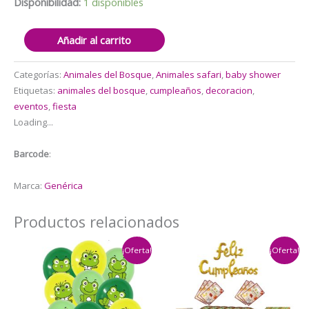
$13.000.
$10.000.
Disponibilidad:
1 disponibles
Fondo
Añadir al carrito
Telón
Baby
Categorías:
Animales del Bosque
,
Animales safari
,
baby shower
Shower
Etiquetas:
animales del bosque
,
cumpleaños
,
decoracion
,
(Animales
eventos
,
fiesta
)
Loading...
cantidad
Barcode
:
Marca:
Genérica
Productos relacionados
¡Oferta!
¡Oferta!