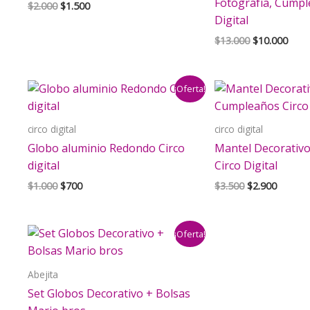
Fotografía, Cumpl
El
El
$
2.000
$
1.500
precio
precio
Digital
original
actual
El
El
$
13.000
$
10.000
era:
es:
precio
prec
$2.000.
$1.500.
original
actu
era:
es:
¡Oferta!
$13.000.
$10.
circo digital
circo digital
Globo aluminio Redondo Circo
Mantel Decorativ
digital
Circo Digital
El
El
El
El
$
1.000
$
700
$
3.500
$
2.900
precio
precio
precio
precio
original
actual
original
actual
era:
es:
era:
es:
¡Oferta!
$1.000.
$700.
$3.500.
$2.900.
Abejita
Set Globos Decorativo + Bolsas