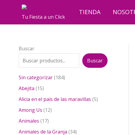
Ir
al
TIENDA
NOSOT
Tu Fiesta a un Click
contenido
Buscar
Buscar
1
Sin categorizar
184
8
1
Abejita
15
4
5
p
5
Alicia en el pais de las maravillas
5
p
r
p
r
1
Among Us
12
o
r
o
2
1
d
o
Animales
17
d
p
7
u
d
u
r
3
Animales de la Granja
34