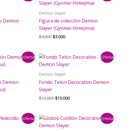
Demon Slayer
ivo Demon
Figura de colección Demon
Slayer (Gyomei Himejima)
El
El
$
4.000
$
3.000
io
precio
precio
al
original
actual
era:
es:
¡Oferta!
¡Oferta!
990.
$4.000.
$3.000.
Demon Slayer
ón Demon
Fondo Telón Decorativo Demon
ui)
Slayer
El
El
$
13.000
$
10.000
precio
precio
original
actual
era:
es:
¡Oferta!
¡Oferta!
$13.000.
$10.000.