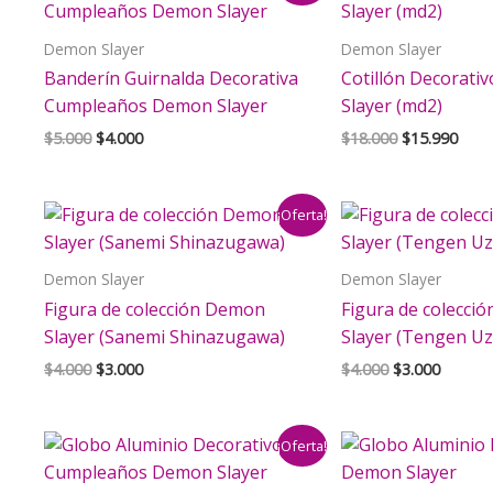
Demon Slayer
Demon Slayer
Banderín Guirnalda Decorativa
Cotillón Decorat
Cumpleaños Demon Slayer
Slayer (md2)
El
El
El
El
$
5.000
$
4.000
$
18.000
$
15.990
precio
precio
precio
prec
original
actual
original
actu
era:
es:
era:
es:
¡Oferta!
$5.000.
$4.000.
$18.000.
$15.
Demon Slayer
Demon Slayer
Figura de colección Demon
Figura de colecci
Slayer (Sanemi Shinazugawa)
Slayer (Tengen Uz
El
El
El
El
$
4.000
$
3.000
$
4.000
$
3.000
precio
precio
precio
precio
original
actual
original
actual
era:
es:
era:
es:
¡Oferta!
$4.000.
$3.000.
$4.000.
$3.000.