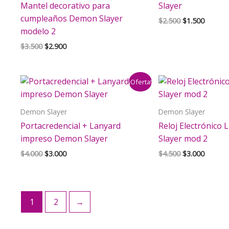
Mantel decorativo para
Slayer
cumpleaños Demon Slayer
El
El
$
2.500
$
1.500
precio
precio
modelo 2
original
actual
El
El
$
3.500
$
2.900
era:
es:
precio
precio
$2.500.
$1.500.
original
actual
era:
es:
¡Oferta!
$3.500.
$2.900.
Demon Slayer
Demon Slayer
Portacredencial + Lanyard
Reloj Electrónico
impreso Demon Slayer
Slayer mod 2
El
El
El
El
$
4.000
$
3.000
$
4.500
$
3.000
precio
precio
precio
precio
original
actual
original
actual
era:
es:
era:
es:
$4.000.
$3.000.
$4.500.
$3.000.
1
2
→