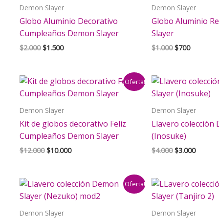
Demon Slayer
Demon Slayer
Globo Aluminio Decorativo
Globo Aluminio 
Cumpleaños Demon Slayer
Slayer
El
El
El
El
$
2.000
$
1.500
$
1.000
$
700
precio
precio
precio
precio
original
actual
original
actual
era:
es:
era:
es:
¡Oferta!
$2.000.
$1.500.
$1.000.
$700.
Demon Slayer
Demon Slayer
Kit de globos decorativo Feliz
Llavero colección
Cumpleaños Demon Slayer
(Inosuke)
El
El
El
El
$
12.000
$
10.000
$
4.000
$
3.000
precio
precio
precio
precio
original
actual
original
actual
era:
es:
era:
es:
¡Oferta!
$12.000.
$10.000.
$4.000.
$3.000.
Demon Slayer
Demon Slayer