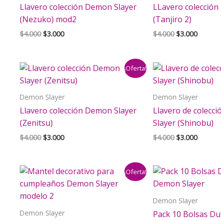
Llavero colección Demon Slayer
LLavero colección
(Nezuko) mod2
(Tanjiro 2)
El
El
El
El
$
4.000
$
3.000
$
4.000
$
3.000
precio
precio
precio
precio
original
actual
original
actual
era:
es:
era:
es:
¡Oferta!
$4.000.
$3.000.
$4.000.
$3.000.
Demon Slayer
Demon Slayer
Llavero colección Demon Slayer
Llavero de colecc
(Zenitsu)
Slayer (Shinobu)
El
El
El
El
$
4.000
$
3.000
$
4.000
$
3.000
precio
precio
precio
precio
original
actual
original
actual
era:
es:
era:
es:
¡Oferta!
$4.000.
$3.000.
$4.000.
$3.000.
Demon Slayer
Demon Slayer
Pack 10 Bolsas D