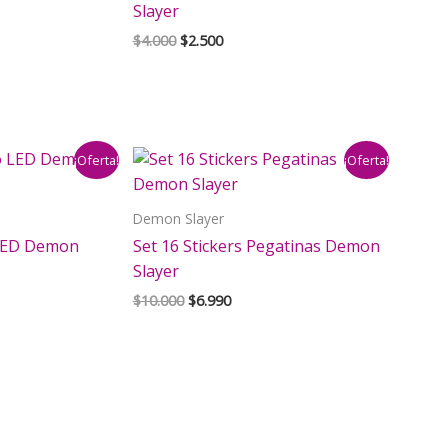
Slayer
El
El
$
4.000
$
2.500
precio
precio
original
actual
era:
es:
$4.000.
$2.500.
¡Oferta!
¡Oferta!
Demon Slayer
 LED Demon
Set 16 Stickers Pegatinas Demon
Slayer
El
El
$
10.000
$
6.990
precio
precio
original
actual
era:
es:
$10.000.
$6.990.