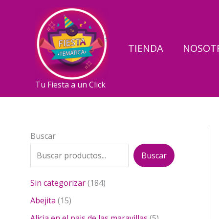
Ir
al
contenido
TIENDA
NOSOT
Tu Fiesta a un Click
Buscar
Buscar
1
Sin categorizar
184
8
1
Abejita
15
4
5
p
5
Alicia en el pais de las maravillas
5