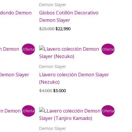
Demon Slayer
Redondo Demon
Globos Cotillón Decorativo
Demon Slayer
El
El
$
25.000
$
22.990
precio
precio
original
actual
era:
es:
¡Oferta!
¡Oferta!
$25.000.
$22.990.
Demon Slayer
 Demon Slayer
Llavero colección Demon Slayer
(Nezuko)
El
El
$
4.000
$
3.000
precio
precio
original
actual
era:
es:
¡Oferta!
¡Oferta!
$4.000.
$3.000.
Demon Slayer