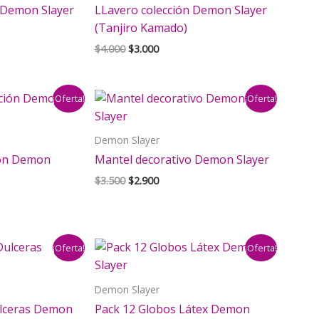
 Demon Slayer
LLavero colección Demon Slayer
(Tanjiro Kamado)
El
El
$
4.000
$
3.000
precio
precio
original
actual
era:
es:
¡Oferta!
¡Oferta!
$4.000.
$3.000.
Demon Slayer
ión Demon
Mantel decorativo Demon Slayer
El
El
$
3.500
$
2.900
precio
precio
original
actual
era:
es:
$3.500.
$2.900.
¡Oferta!
¡Oferta!
Demon Slayer
ulceras Demon
Pack 12 Globos Látex Demon