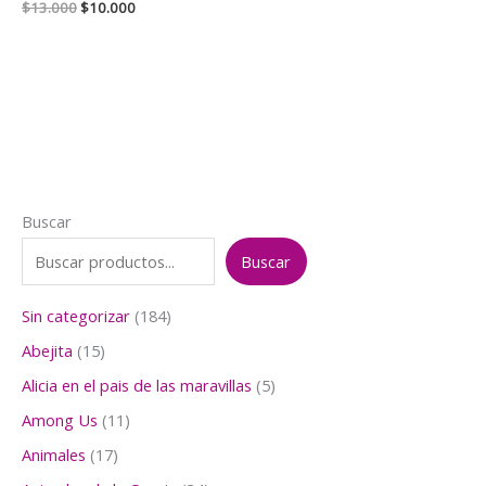
El
El
$
13.000
$
10.000
precio
precio
original
actual
era:
es:
$13.000.
$10.000.
Buscar
Buscar
1
Sin categorizar
184
8
1
Abejita
15
4
5
p
5
Alicia en el pais de las maravillas
5
p
r
p
r
1
Among Us
11
o
r
o
1
d
o
1
Animales
17
d
p
u
d
7
u