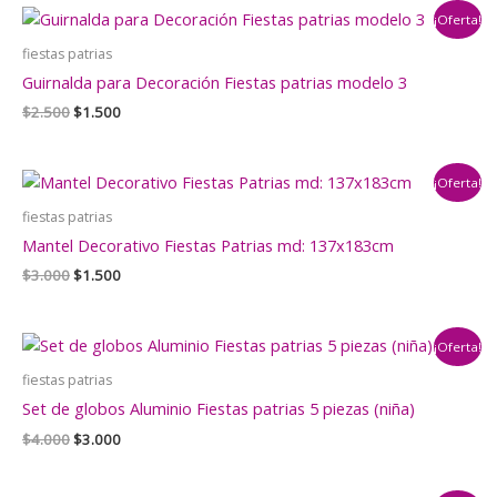
era:
es:
¡Oferta!
$2.500.
$1.500.
fiestas patrias
Guirnalda para Decoración Fiestas patrias modelo 3
El
El
$
2.500
$
1.500
precio
precio
original
actual
era:
es:
¡Oferta!
$2.500.
$1.500.
fiestas patrias
Mantel Decorativo Fiestas Patrias md: 137x183cm
El
El
$
3.000
$
1.500
precio
precio
original
actual
era:
es:
¡Oferta!
$3.000.
$1.500.
fiestas patrias
Set de globos Aluminio Fiestas patrias 5 piezas (niña)
El
El
$
4.000
$
3.000
precio
precio
original
actual
era:
es: