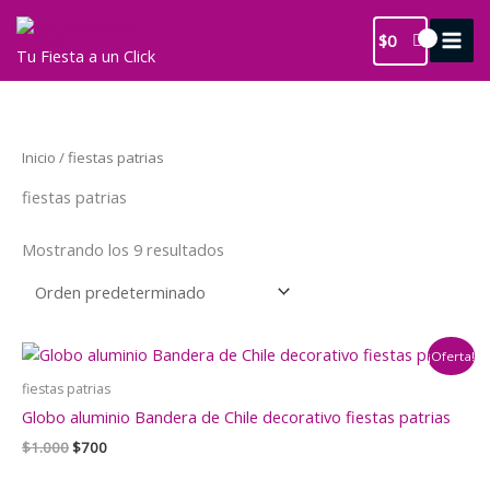
Ir
al
$
0
Tu Fiesta a un Click
contenido
Inicio
/ fiestas patrias
fiestas patrias
Mostrando los 9 resultados
¡Oferta!
fiestas patrias
Globo aluminio Bandera de Chile decorativo fiestas patrias
El
El
$
1.000
$
700
precio
precio
original
actual