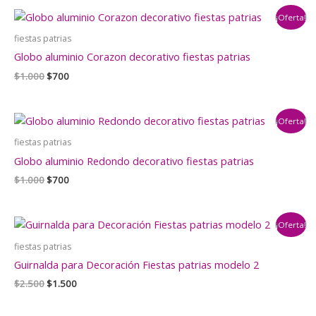
era:
es:
¡Oferta!
$1.000.
$700.
fiestas patrias
Globo aluminio Corazon decorativo fiestas patrias
El
El
$
1.000
$
700
precio
precio
original
actual
era:
es:
¡Oferta!
$1.000.
$700.
fiestas patrias
Globo aluminio Redondo decorativo fiestas patrias
El
El
$
1.000
$
700
precio
precio
original
actual
era:
es:
¡Oferta!
$1.000.
$700.
fiestas patrias
Guirnalda para Decoración Fiestas patrias modelo 2
El
El
$
2.500
$
1.500
precio
precio
original
actual