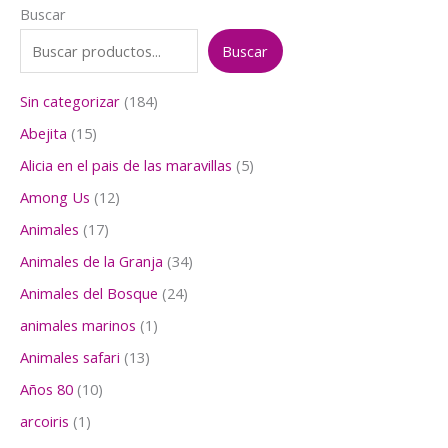
Buscar
Buscar
1
Sin categorizar
184
8
1
Abejita
15
4
5
p
5
Alicia en el pais de las maravillas
5
p
r
p
r
1
Among Us
12
o
r
o
2
d
o
1
Animales
17
d
p
u
d
7
u
r
3
Animales de la Granja
34
c
u
p
c
o
4
t
c
r
2
Animales del Bosque
24
t
d
p
o
t
o
4
o
u
r
1
animales marinos
1
s
o
d
p
s
c
o
p
s
u
r
1
Animales safari
13
t
d
r
c
o
3
o
u
o
1
Años 80
10
t
d
p
s
c
d
0
o
u
r
1
arcoiris
1
t
u
p
s
c
o
p