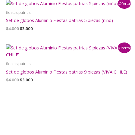
¡Oferta!
$4.000.
$3.000.
fiestas patrias
Set de globos Aluminio Fiestas patrias 5 piezas (niño)
El
El
$
4.000
$
3.000
precio
precio
original
actual
era:
es:
¡Oferta!
$4.000.
$3.000.
fiestas patrias
Set de globos Aluminio Fiestas patrias 9 piezas (VIVA CHILE)
El
El
$
4.000
$
3.000
precio
precio
original
actual
era:
es:
$4.000.
$3.000.