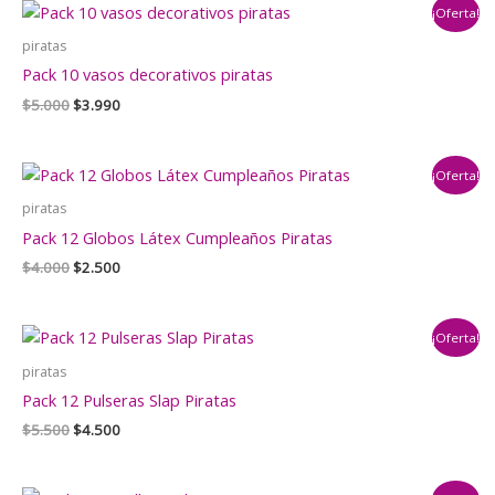
¡Oferta!
$5.000.
$3.990.
piratas
Pack 10 vasos decorativos piratas
El
El
$
5.000
$
3.990
precio
precio
original
actual
era:
es:
¡Oferta!
$5.000.
$3.990.
piratas
Pack 12 Globos Látex Cumpleaños Piratas
El
El
$
4.000
$
2.500
precio
precio
original
actual
era:
es:
¡Oferta!
$4.000.
$2.500.
piratas
Pack 12 Pulseras Slap Piratas
El
El
$
5.500
$
4.500
precio
precio
original
actual
era:
es: