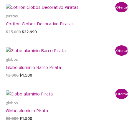
era:
es:
¡Oferta!
$18.000.
$16.000.
piratas
Cotillón Globos Decorativo Piratas
El
El
$
25.000
$
22.990
precio
precio
original
actual
era:
es:
¡Oferta!
$25.000.
$22.990.
globos
Globo aluminio Barco Pirata
El
El
$
3.000
$
1.500
precio
precio
original
actual
era:
es:
¡Oferta!
$3.000.
$1.500.
globos
Globo aluminio Pirata
El
El
$
3.000
$
1.500
precio
precio
original
actual