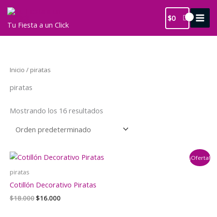
Ir
al
$
0
Tu Fiesta a un Click
contenido
Inicio
/ piratas
piratas
Mostrando los 16 resultados
¡Oferta!
piratas
Cotillón Decorativo Piratas
El
El
$
18.000
$
16.000
precio
precio
original
actual