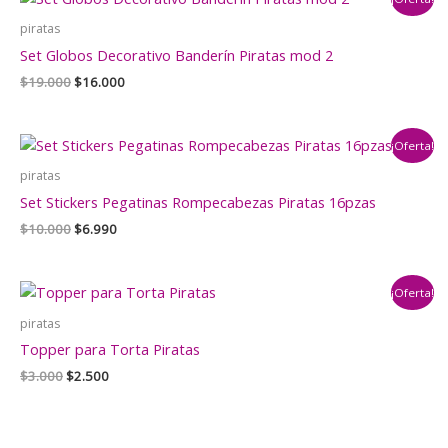
$5.500.
$4.500.
piratas
Set Globos Decorativo Banderín Piratas mod 2
El
El
$
19.000
$
16.000
precio
precio
original
actual
era:
es:
¡Oferta!
$19.000.
$16.000.
piratas
Set Stickers Pegatinas Rompecabezas Piratas 16pzas
El
El
$
10.000
$
6.990
precio
precio
original
actual
era:
es:
¡Oferta!
$10.000.
$6.990.
piratas
Topper para Torta Piratas
El
El
$
3.000
$
2.500
precio
precio
original
actual
era:
es:
$3.000.
$2.500.