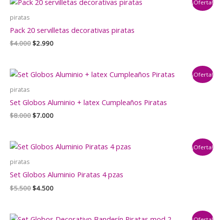
¡Oferta!
$5.500.
$4.500.
piratas
Pack 20 servilletas decorativas piratas
El
El
$
4.000
$
2.990
precio
precio
original
actual
era:
es:
¡Oferta!
$4.000.
$2.990.
piratas
Set Globos Aluminio + latex Cumpleaños Piratas
El
El
$
8.000
$
7.000
precio
precio
original
actual
era:
es:
¡Oferta!
$8.000.
$7.000.
piratas
Set Globos Aluminio Piratas 4 pzas
El
El
$
5.500
$
4.500
precio
precio
original
actual
era:
es:
¡Oferta!