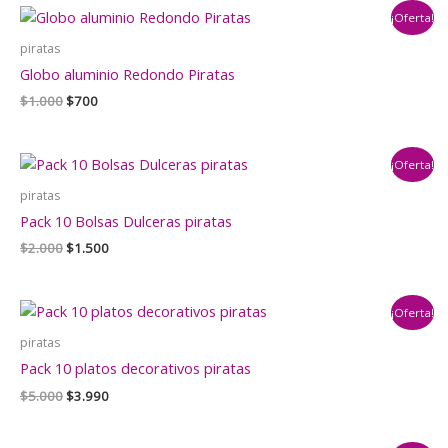
era:
es:
¡Oferta!
$3.000.
$1.500.
piratas
Globo aluminio Redondo Piratas
El
El
$
1.000
$
700
precio
precio
original
actual
era:
es:
¡Oferta!
$1.000.
$700.
piratas
Pack 10 Bolsas Dulceras piratas
El
El
$
2.000
$
1.500
precio
precio
original
actual
era:
es:
¡Oferta!
$2.000.
$1.500.
piratas
Pack 10 platos decorativos piratas
El
El
$
5.000
$
3.990
precio
precio
original
actual
era:
es: