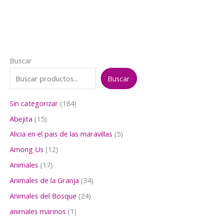
Buscar
Buscar
1
Sin categorizar
184
8
1
Abejita
15
4
5
p
5
Alicia en el pais de las maravillas
5
p
r
p
r
1
Among Us
12
o
r
o
2
d
o
1
Animales
17
d
p
u
d
7
u
r
3
Animales de la Granja
34
c
u
p
c
o
4
t
c
r
2
Animales del Bosque
24
t
d
p
o
t
o
4
o
u
r
1
animales marinos
1
s
o
d
p