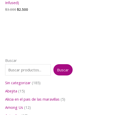
Infused)
El
El
$
3.000
$
2.500
precio
precio
original
actual
era:
es:
$3.000.
$2.500.
Buscar
Buscar
1
Sin categorizar
185
8
1
Abejita
15
5
5
p
5
Alicia en el pais de las maravillas
5
p
r
p
r
1
Among Us
12
o
r
o
2
d
o