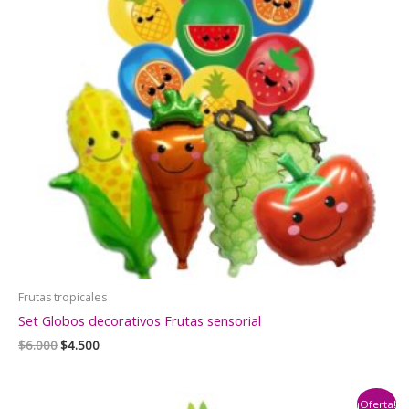
Frutas tropicales
Set Globos decorativos Frutas sensorial
El
El
$
6.000
$
4.500
precio
precio
original
actual
era:
es:
¡Oferta!
$6.000.
$4.500.