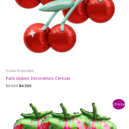
Frutas tropicales
Pack Globos Decorativos Cerezas
El
El
$
6.000
$
4.500
precio
precio
original
actual
era:
es:
¡Oferta!
$6.000.
$4.500.