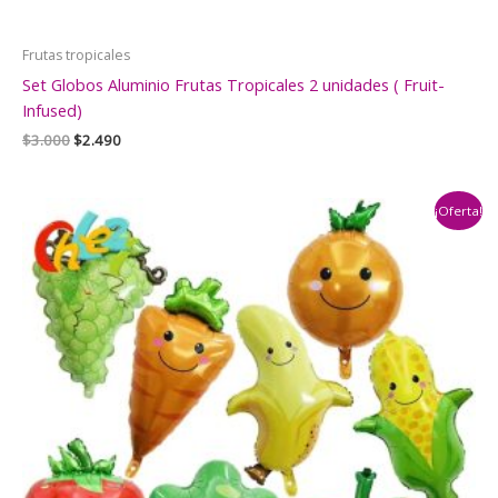
Frutas tropicales
Set Globos Aluminio Frutas Tropicales 2 unidades ( Fruit-
Infused)
El
El
$
3.000
$
2.490
precio
precio
original
actual
era:
es:
¡Oferta!
$3.000.
$2.490.