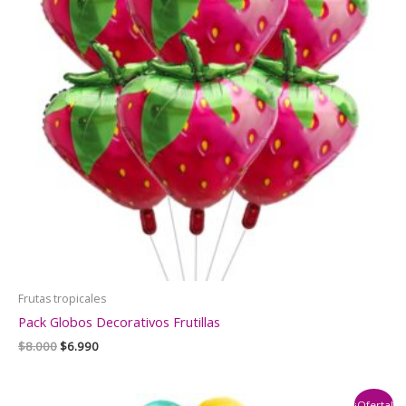
Frutas tropicales
Pack Globos Decorativos Frutillas
El
El
$
8.000
$
6.990
precio
precio
original
actual
era:
es:
¡Oferta!