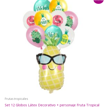
$8.000.
$6.990.
Frutas tropicales
Set 12 Globos Látex Decorativo + personaje Fruta Tropical