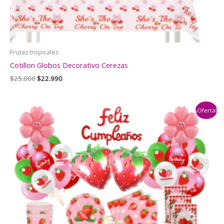
Frutas tropicales
Cotillon Globos Decorativo Cerezas
El
El
$
25.000
$
22.990
precio
precio
original
actual
era:
es:
¡Oferta!
$25.000.
$22.990.