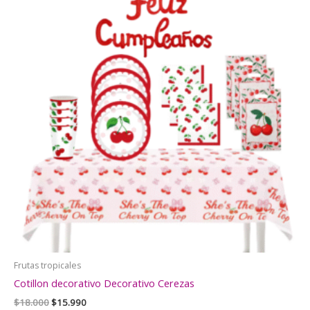
Frutas tropicales
Cotillon decorativo Decorativo Cerezas
El
El
$
18.000
$
15.990