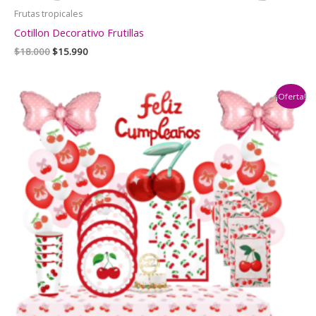
Frutas tropicales
Cotillon Decorativo Frutillas
El
El
$
18.000
$
15.990
precio
precio
original
actual
era:
es:
¡Oferta!
$18.000.
$15.990.