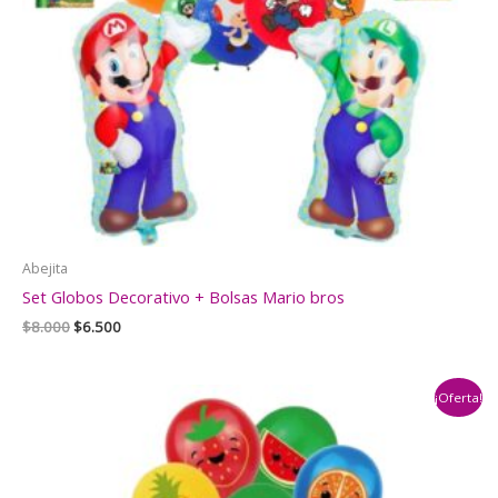
Abejita
Set Globos Decorativo + Bolsas Mario bros
El
El
$
8.000
$
6.500
precio
precio
original
actual
era:
es:
¡Oferta!
$8.000.
$6.500.