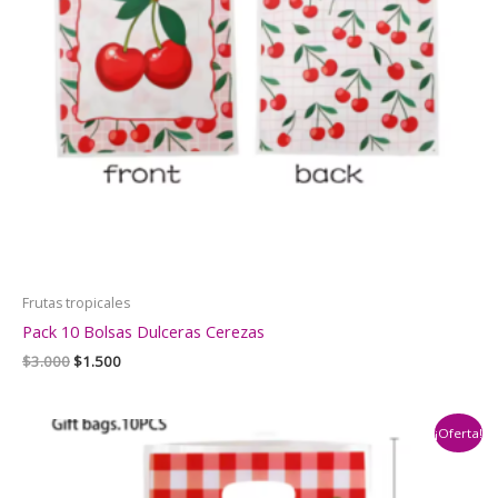
Frutas tropicales
Pack 10 Bolsas Dulceras Cerezas
El
El
$
3.000
$
1.500
precio
precio
original
actual
era:
es:
¡Oferta!
$3.000.
$1.500.