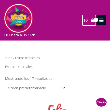
Ir
al
contenido
$
0
Tu Fiesta a un Click
Inicio
/ Frutas tropicales
Frutas tropicales
Mostrando los 17 resultados
¡Oferta!