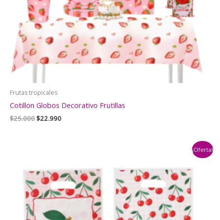
Frutas tropicales
Cotillon Globos Decorativo Frutillas
El
El
$
25.000
$
22.990
precio
precio
original
actual
era:
es:
¡Oferta!
$25.000.
$22.990.