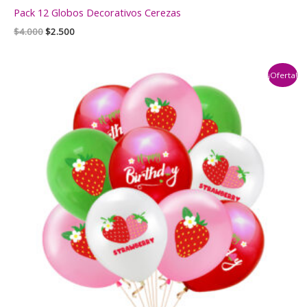
Pack 12 Globos Decorativos Cerezas
El
El
$
4.000
$
2.500
precio
precio
original
actual
era:
es:
¡Oferta!
$4.000.
$2.500.