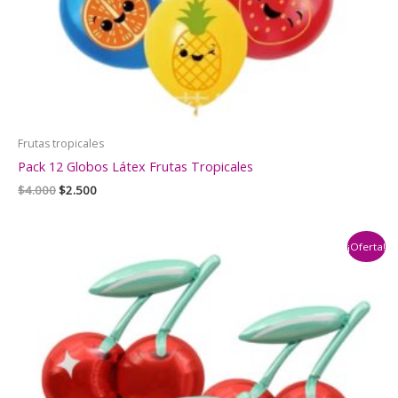
Frutas tropicales
Pack 12 Globos Látex Frutas Tropicales
El
El
$
4.000
$
2.500
precio
precio
original
actual
era:
es:
¡Oferta!
$4.000.
$2.500.