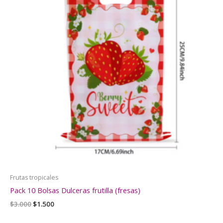
Frutas tropicales
Pack 10 Bolsas Dulceras frutilla (fresas)
El
El
$
3.000
$
1.500
precio
precio
original
actual