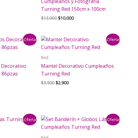
Cumpleaños y Fotografía
Turning Red 150cm x 100cm
El
El
$
13.000
$
10.000
precio
precio
original
actual
era:
es:
¡Oferta!
¡Oferta!
$13.000.
$10.000.
Red
s Decorativo
Mantel Decorativo Cumpleaños
d 86pzas
Turning Red
El
El
$
3.500
$
2.900
io
precio
precio
al
original
actual
era:
es:
000.
$3.500.
$2.900.
¡Oferta!
¡Oferta!
Red