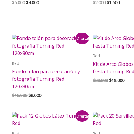
El
El
El
El
$
5.000
$
4.000
$
2.000
$
1.500
precio
precio
precio
precio
original
actual
original
actual
era:
es:
era:
es:
$5.000.
$4.000.
$2.000.
$1.500.
¡Oferta!
Red
Red
Kit de Arco Globo
Fondo telón para decoración y
fiesta Turning Re
fotografía Turning Red
El
El
$
20.000
$
18.000
precio
prec
120x80cm
original
actu
El
El
$
10.000
$
8.000
era:
es:
precio
precio
$20.000.
$18.
original
actual
era:
es:
¡Oferta!
$10.000.
$8.000.
Red
Red