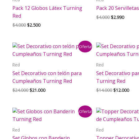
Pack 12 Globos Látex Turning
Pack 20 Servilleta
Red
El
El
$
4.000
$
2.990
precio
precio
El
El
$
4.000
$
2.500
original
actual
precio
precio
era:
es:
original
actual
$4.000.
$2.990.
era:
es:
¡Oferta!
$4.000.
$2.500.
Red
Red
Set Decorativo con telón para
Set Decorativo p
Cumpleaños Turning Red
Turning Red
El
El
El
El
$
24.000
$
21.000
$
14.000
$
12.000
precio
precio
precio
prec
original
actual
original
actu
era:
es:
era:
es:
¡Oferta!
$24.000.
$21.000.
$14.000.
$12.
Red
Red
Set Globos con Banderin
Topper Decorativ