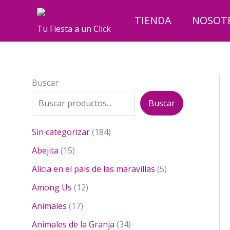
Ir
al
TIENDA
NOSOT
Tu Fiesta a un Click
contenido
Buscar
Buscar
1
Sin categorizar
184
8
1
Abejita
15
4
5
p
5
Alicia en el pais de las maravillas
5
p
r
p
r
1
Among Us
12
o
r
o
2
1
d
o
Animales
17
d
p
7
u
d
u
r
3
Animales de la Granja
34