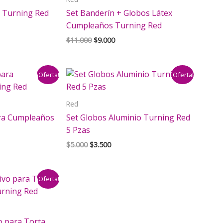
s Turning Red
Set Banderín + Globos Látex
Cumpleaños Turning Red
El
El
$
11.000
$
9.000
precio
precio
original
actual
era:
es:
¡Oferta!
¡Oferta!
$11.000.
$9.000.
Red
ara Cumpleaños
Set Globos Aluminio Turning Red
5 Pzas
El
El
$
5.000
$
3.500
io
precio
precio
al
original
actual
era:
es:
¡Oferta!
000.
$5.000.
$3.500.
o para Torta