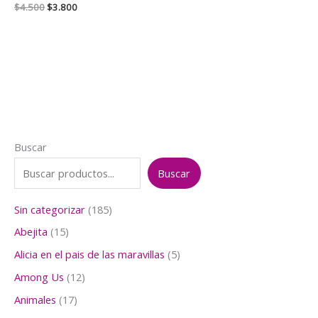
El
El
$
4.500
$
3.800
precio
precio
original
actual
era:
es:
$4.500.
$3.800.
Buscar
Buscar
1
Sin categorizar
185
8
1
Abejita
15
5
5
p
5
Alicia en el pais de las maravillas
5
p
r
p
r
1
Among Us
12
o
r
o
2
d
o
1
Animales
17
d
p
u
d
7