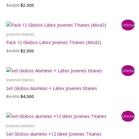
El
El
$
4.000
$
2.500
precio
precio
original
actual
era:
es:
¡Oferta!
$4.000.
$2.500.
Jovenes titanes
Pack 12 Globos Látex Jovenes Titanes (Mod2)
El
El
$
4.000
$
2.500
precio
precio
original
actual
era:
es:
¡Oferta!
$4.000.
$2.500.
Jovenes titanes
Set Globos Aluminio + Látex Jovenes titanes
El
El
$
6.000
$
4.500
precio
precio
original
actual
era:
es:
¡Oferta!
$6.000.
$4.500.
Jovenes titanes
Set Globos aluminio +12 látex Jovenes Titanes