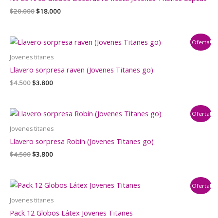
El
El
$
20.000
$
18.000
precio
precio
original
actual
era:
es:
¡Oferta!
$20.000.
$18.000.
Jovenes titanes
Llavero sorpresa raven (Jovenes Titanes go)
El
El
$
4.500
$
3.800
precio
precio
original
actual
era:
es:
¡Oferta!
$4.500.
$3.800.
Jovenes titanes
Llavero sorpresa Robin (Jovenes Titanes go)
El
El
$
4.500
$
3.800
precio
precio
original
actual
era:
es:
¡Oferta!
$4.500.
$3.800.
Jovenes titanes
Pack 12 Globos Látex Jovenes Titanes