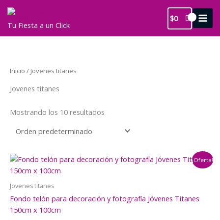
Ir
al
$
0
Tu Fiesta a un Click
contenido
Inicio
/ Jovenes titanes
Jovenes titanes
Mostrando los 10 resultados
¡Oferta!
Jovenes titanes
Fondo telón para decoración y fotografía Jóvenes Titanes
150cm x 100cm