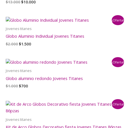
El
El
$
13.000
$
10.000
precio
precio
original
actual
era:
es:
¡Oferta!
$13.000.
$10.000.
Jovenes titanes
Globo Aluminio Individual Jovenes Titanes
El
El
$
2.000
$
1.500
precio
precio
original
actual
era:
es:
¡Oferta!
$2.000.
$1.500.
Jovenes titanes
Globo aluminio redondo Jovenes Titanes
El
El
$
1.000
$
700
precio
precio
original
actual
era:
es:
¡Oferta!
$1.000.
$700.
Jovenes titanes
Kit de Arco Globos Decorativo fiesta Jovenes Titanes 86pzas