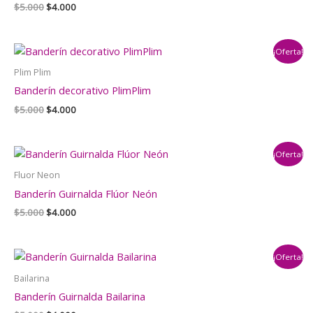
El
El
$
5.000
$
4.000
precio
precio
original
actual
era:
es:
¡Oferta!
$5.000.
$4.000.
Plim Plim
Banderín decorativo PlimPlim
El
El
$
5.000
$
4.000
precio
precio
original
actual
era:
es:
¡Oferta!
$5.000.
$4.000.
Fluor Neon
Banderín Guirnalda Flúor Neón
El
El
$
5.000
$
4.000
precio
precio
original
actual
era:
es:
¡Oferta!
$5.000.
$4.000.
Bailarina
Banderín Guirnalda Bailarina