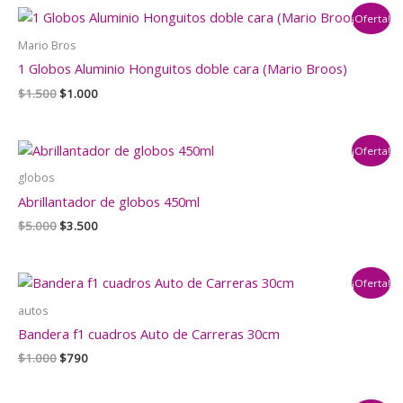
¡Oferta!
Mario Bros
1 Globos Aluminio Honguitos doble cara (Mario Broos)
El
El
$
1.500
$
1.000
precio
precio
original
actual
era:
es:
¡Oferta!
$1.500.
$1.000.
globos
Abrillantador de globos 450ml
El
El
$
5.000
$
3.500
precio
precio
original
actual
era:
es:
¡Oferta!
$5.000.
$3.500.
autos
Bandera f1 cuadros Auto de Carreras 30cm
El
El
$
1.000
$
790
precio
precio
original
actual
era:
es: