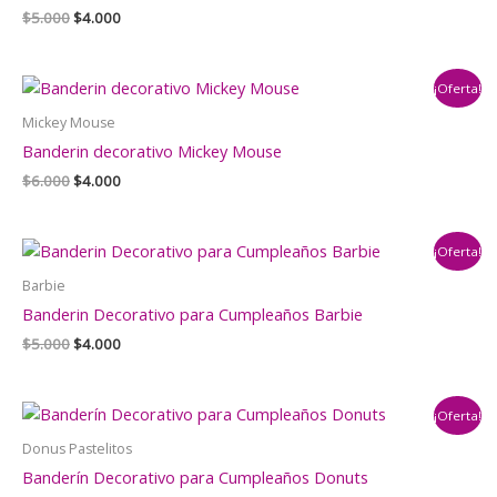
El
El
$
5.000
$
4.000
precio
precio
original
actual
era:
es:
¡Oferta!
$5.000.
$4.000.
Mickey Mouse
Banderin decorativo Mickey Mouse
El
El
$
6.000
$
4.000
precio
precio
original
actual
era:
es:
¡Oferta!
$6.000.
$4.000.
Barbie
Banderin Decorativo para Cumpleaños Barbie
El
El
$
5.000
$
4.000
precio
precio
original
actual
era:
es:
¡Oferta!
$5.000.
$4.000.
Donus Pastelitos
Banderín Decorativo para Cumpleaños Donuts