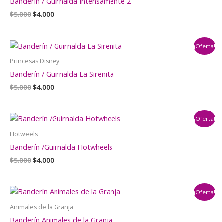
Banderín / Guirnalda Intensamente 2
El
El
$
5.000
$
4.000
precio
precio
original
actual
era:
es:
¡Oferta!
$5.000.
$4.000.
Princesas Disney
Banderín / Guirnalda La Sirenita
El
El
$
5.000
$
4.000
precio
precio
original
actual
era:
es:
¡Oferta!
$5.000.
$4.000.
Hotweels
Banderín /Guirnalda Hotwheels
El
El
$
5.000
$
4.000
precio
precio
original
actual
era:
es:
¡Oferta!
$5.000.
$4.000.
Animales de la Granja
Banderín Animales de la Granja