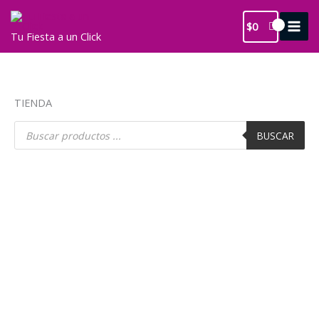
Ir
al
$
0
Tu Fiesta a un Click
contenido
TIENDA
Búsqueda
de
BUSCAR
productos