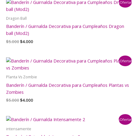
¡Oferta!
$5.000.
$4.000.
Dragon Ball
Banderín / Guirnalda Decorativa para Cumpleaños Dragon
ball (Mod2)
El
El
$
5.000
$
4.000
precio
precio
original
actual
era:
es:
¡Oferta!
$5.000.
$4.000.
Planta Vs Zombie
Banderín / Guirnalda Decorativa para Cumpleaños Plantas vs
Zombies
El
El
$
5.000
$
4.000
precio
precio
original
actual
era:
es:
¡Oferta!
$5.000.
$4.000.
intensamente