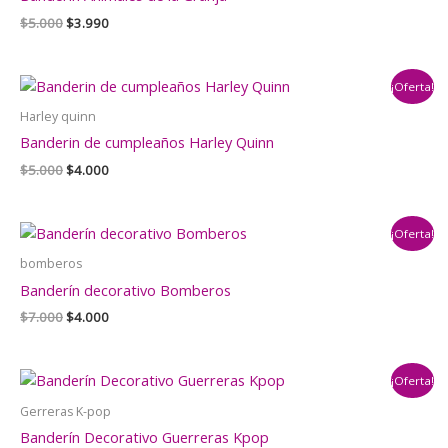
El
El
$
5.000
$
3.990
precio
precio
original
actual
era:
es:
¡Oferta!
$5.000.
$3.990.
Harley quinn
Banderin de cumpleaños Harley Quinn
El
El
$
5.000
$
4.000
precio
precio
original
actual
era:
es:
¡Oferta!
$5.000.
$4.000.
bomberos
Banderín decorativo Bomberos
El
El
$
7.000
$
4.000
precio
precio
original
actual
era:
es:
¡Oferta!
$7.000.
$4.000.
Gerreras K-pop
Banderín Decorativo Guerreras Kpop