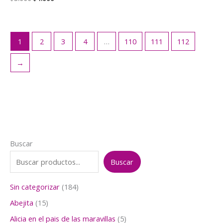
precio
precio
original
actual
era:
es:
$5.000.
$4.000.
1
2
3
4
…
110
111
112
→
Buscar
Buscar
1
Sin categorizar
184
8
1
Abejita
15
4
5
p
5
Alicia en el pais de las maravillas
5
p