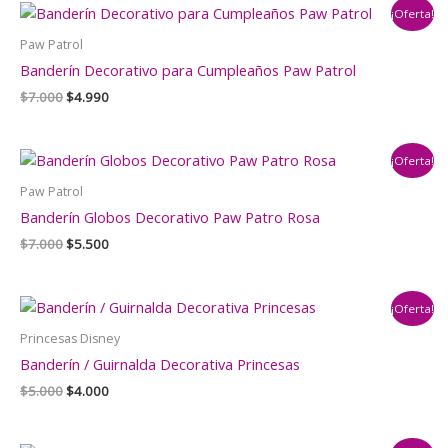
¡Oferta!
$1.000.
$790.
Paw Patrol
Banderín Decorativo para Cumpleaños Paw Patrol
El
El
$
7.000
$
4.990
precio
precio
original
actual
era:
es:
¡Oferta!
$7.000.
$4.990.
Paw Patrol
Banderín Globos Decorativo Paw Patro Rosa
El
El
$
7.000
$
5.500
precio
precio
original
actual
era:
es:
¡Oferta!
$7.000.
$5.500.
Princesas Disney
Banderín / Guirnalda Decorativa Princesas
El
El
$
5.000
$
4.000
precio
precio
original
actual
era:
es: