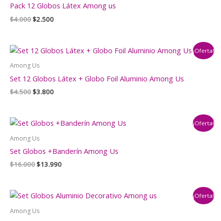
Pack 12 Globos Látex Among us
El
El
$
4.000
$
2.500
precio
precio
original
actual
era:
es:
¡Oferta!
$4.000.
$2.500.
Among Us
Set 12 Globos Látex + Globo Foil Aluminio Among Us
El
El
$
4.500
$
3.800
precio
precio
original
actual
era:
es:
¡Oferta!
$4.500.
$3.800.
Among Us
Set Globos +Banderín Among Us
El
El
$
16.000
$
13.990
precio
precio
original
actual
era:
es:
¡Oferta!
$16.000.
$13.990.
Among Us