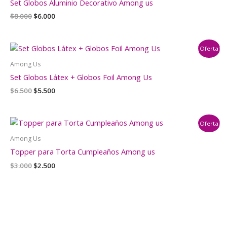
Set Globos Aluminio Decorativo Among us
El
El
$
8.000
$
6.000
precio
precio
original
actual
era:
es:
¡Oferta!
$8.000.
$6.000.
Among Us
Set Globos Látex + Globos Foil Among Us
El
El
$
6.500
$
5.500
precio
precio
original
actual
era:
es:
¡Oferta!
$6.500.
$5.500.
Among Us
Topper para Torta Cumpleaños Among us
El
El
$
3.000
$
2.500
precio
precio
original
actual
era:
es:
$3.000.
$2.500.