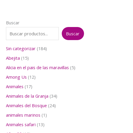
Buscar
Buscar
1
Sin categorizar
184
8
1
Abejita
15
4
5
p
5
Alicia en el pais de las maravillas
5
p
r
p
r
1
Among Us
12
o
r
o
2
d
o
1
Animales
17
d
p
u
d
7
u
r
3
Animales de la Granja
34
c
u
p
c
o
4
t
c
r
2
Animales del Bosque
24
t
d
p
o
t
o
4
o
u
r
1
animales marinos
1
s
o
d
p
s
c
o
p
s
u
r
1
Animales safari
13
t
d
r
c
o
3
o
u