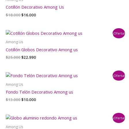
Cotillón Decorativo Among Us
El
El
$
18.000
$
16.000
precio
precio
original
actual
era:
es:
¡Oferta!
$18.000.
$16.000.
Among Us
Cotillón Globos Decorativo Among us
El
El
$
25.000
$
22.990
precio
precio
original
actual
era:
es:
¡Oferta!
$25.000.
$22.990.
Among Us
Fondo Telón Decorativo Among us
El
El
$
13.000
$
10.000
precio
precio
original
actual
era:
es:
¡Oferta!
$13.000.
$10.000.
Among Us