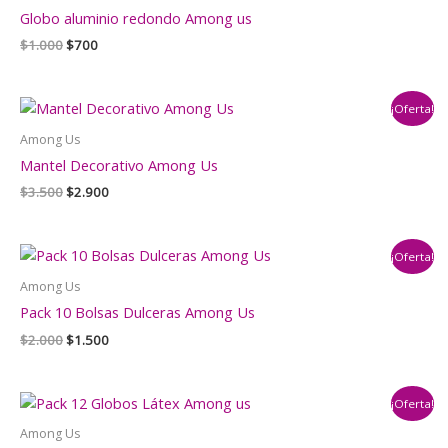
Globo aluminio redondo Among us
El
El
$
1.000
$
700
precio
precio
original
actual
era:
es:
¡Oferta!
$1.000.
$700.
Among Us
Mantel Decorativo Among Us
El
El
$
3.500
$
2.900
precio
precio
original
actual
era:
es:
¡Oferta!
$3.500.
$2.900.
Among Us
Pack 10 Bolsas Dulceras Among Us
El
El
$
2.000
$
1.500
precio
precio
original
actual
era:
es:
¡Oferta!
$2.000.
$1.500.
Among Us