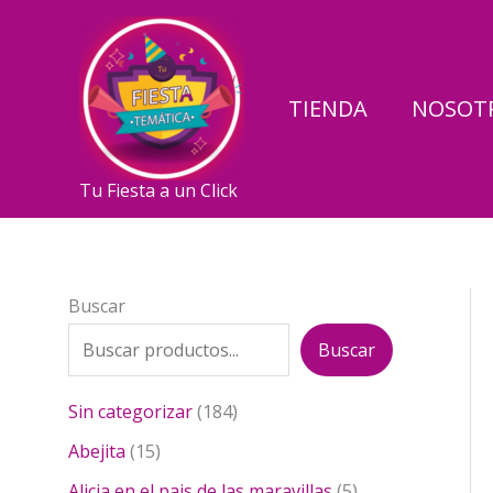
Ir
al
contenido
TIENDA
NOSOT
Tu Fiesta a un Click
Buscar
Buscar
1
Sin categorizar
184
8
1
Abejita
15
4
5
p
5
Alicia en el pais de las maravillas
5