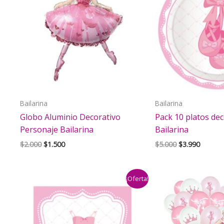
Bailarina
Bailarina
Globo Aluminio Decorativo
Pack 10 platos de
Personaje Bailarina
Bailarina
El
El
El
El
$
2.000
$
1.500
$
5.000
$
3.990
precio
precio
precio
precio
original
actual
original
actual
era:
es:
era:
es:
¡Oferta!
$2.000.
$1.500.
$5.000.
$3.990.