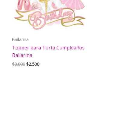
Bailarina
Topper para Torta Cumpleaños
Bailarina
El
El
$
3.000
$
2.500
precio
precio
original
actual
era:
es:
$3.000.
$2.500.