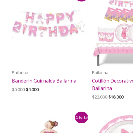
Bailarina
Bailarina
Banderín Guirnalda Bailarina
Cotillón Decorati
Bailarina
El
El
$
5.000
$
4.000
precio
precio
El
El
$
22.000
$
18.000
original
actual
precio
prec
era:
es:
original
actu
$5.000.
$4.000.
era:
es:
¡Oferta!
$22.000.
$18.