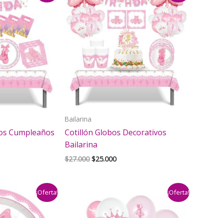
Bailarina
vos Cumpleaños
Cotillón Globos Decorativos
Bailarina
El
El
$
27.000
$
25.000
io
precio
precio
al
original
actual
era:
es:
¡Oferta!
¡Oferta!
000.
$27.000.
$25.000.