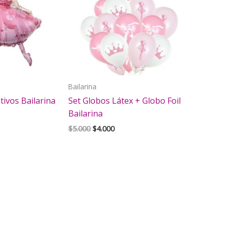
Bailarina
tivos Bailarina
Set Globos Látex + Globo Foil
Bailarina
El
El
$
5.000
$
4.000
precio
precio
original
actual
era:
es:
$5.000.
$4.000.