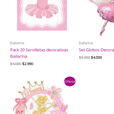
Bailarina
Bailarina
Pack 20 Servilletas decorativas
Set Globos Decora
Bailarina
El
El
$
5.000
$
4.000
precio
precio
El
El
$
4.000
$
2.990
original
actual
precio
precio
era:
es:
original
actual
$5.000.
$4.000.
era:
es:
¡Oferta!
$4.000.
$2.990.