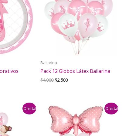
Bailarina
corativos
Pack 12 Globos Látex Bailarina
El
El
$
4.000
$
2.500
precio
precio
original
actual
era:
es:
$4.000.
$2.500.
¡Oferta!
¡Oferta!