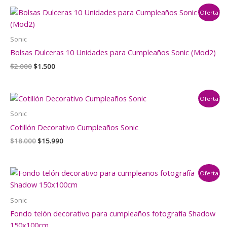
era:
es:
¡Oferta!
$2.000.
$1.500.
Sonic
Bolsas Dulceras 10 Unidades para Cumpleaños Sonic (Mod2)
El
El
$
2.000
$
1.500
precio
precio
original
actual
era:
es:
¡Oferta!
$2.000.
$1.500.
Sonic
Cotillón Decorativo Cumpleaños Sonic
El
El
$
18.000
$
15.990
precio
precio
original
actual
era:
es:
¡Oferta!
$18.000.
$15.990.
Sonic
Fondo telón decorativo para cumpleaños fotografía Shadow
150x100cm