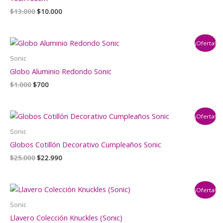
El
El
$
13.000
$
10.000
precio
precio
original
actual
era:
es:
¡Oferta!
$13.000.
$10.000.
Sonic
Globo Aluminio Redondo Sonic
El
El
$
1.000
$
700
precio
precio
original
actual
era:
es:
¡Oferta!
$1.000.
$700.
Sonic
Globos Cotillón Decorativo Cumpleaños Sonic
El
El
$
25.000
$
22.990
precio
precio
original
actual
era:
es:
¡Oferta!
$25.000.
$22.990.
Sonic
Llavero Colección Knuckles (Sonic)