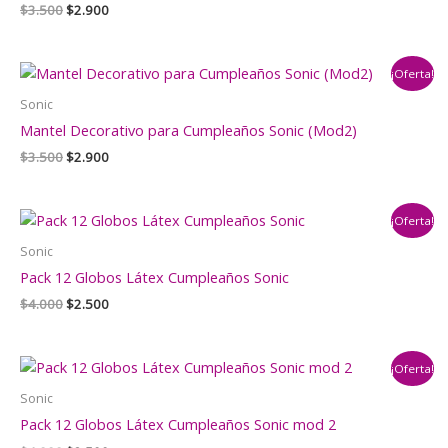
El
El
$
3.500
$
2.900
precio
precio
original
actual
era:
es:
¡Oferta!
$3.500.
$2.900.
Sonic
Mantel Decorativo para Cumpleaños Sonic (Mod2)
El
El
$
3.500
$
2.900
precio
precio
original
actual
era:
es:
¡Oferta!
$3.500.
$2.900.
Sonic
Pack 12 Globos Látex Cumpleaños Sonic
El
El
$
4.000
$
2.500
precio
precio
original
actual
era:
es:
¡Oferta!
$4.000.
$2.500.
Sonic
Pack 12 Globos Látex Cumpleaños Sonic mod 2