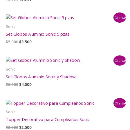
precio
precio
original
actual
era:
es:
¡Oferta!
$5.000.
$3.500.
Sonic
Set Globos Aluminio Sonic 5 pzas
El
El
$
5.000
$
3.500
precio
precio
original
actual
era:
es:
¡Oferta!
$5.000.
$3.500.
Sonic
Set Globos Aluminio Sonic y Shadow
El
El
$
5.000
$
4.000
precio
precio
original
actual
era:
es:
¡Oferta!
$5.000.
$4.000.
Sonic
Topper Decorativo para Cumpleaños Sonic
El
El
$
3.000
$
2.500