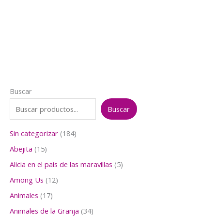
precio
precio
original
actual
era:
es:
$3.000.
$2.500.
Buscar
Buscar
1
Sin categorizar
184
8
1
Abejita
15
4
5
p
5
Alicia en el pais de las maravillas
5
p
r
p
r
1
Among Us
12
o
r
o
2
d
o
1
Animales
17
d
p
u
d
7
u
r
3
Animales de la Granja
34
c
u
p