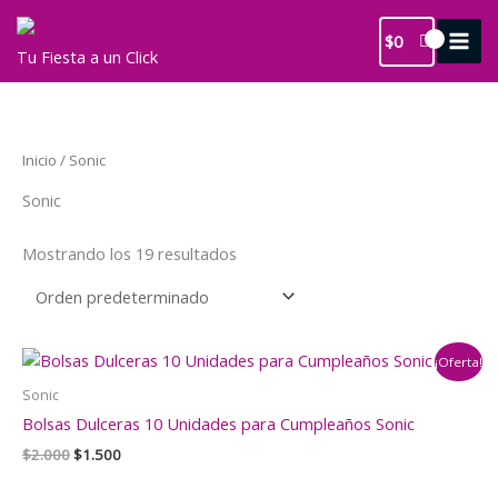
Ir
al
$
0
Tu Fiesta a un Click
contenido
Inicio
/ Sonic
Sonic
Mostrando los 19 resultados
¡Oferta!
Sonic
Bolsas Dulceras 10 Unidades para Cumpleaños Sonic
El
El
$
2.000
$
1.500
precio
precio
original
actual