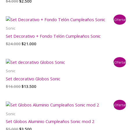
El
El
$
4.000
$
2.500
precio
precio
original
actual
era:
es:
¡Oferta!
$4.000.
$2.500.
Sonic
Set Decorativo + Fondo Telón Cumpleaños Sonic
El
El
$
24.000
$
21.000
precio
precio
original
actual
era:
es:
¡Oferta!
$24.000.
$21.000.
Sonic
Set decorativo Globos Sonic
El
El
$
16.000
$
13.500
precio
precio
original
actual
era:
es:
¡Oferta!
$16.000.
$13.500.
Sonic
Set Globos Aluminio Cumpleaños Sonic mod 2
El
El
$
5.000
$
3.500