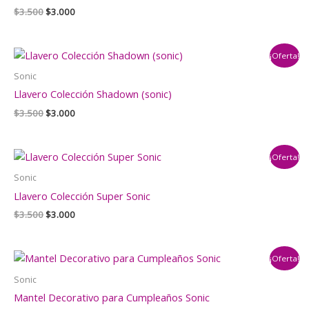
El
El
$
3.500
$
3.000
precio
precio
original
actual
era:
es:
¡Oferta!
$3.500.
$3.000.
Sonic
Llavero Colección Shadown (sonic)
El
El
$
3.500
$
3.000
precio
precio
original
actual
era:
es:
¡Oferta!
$3.500.
$3.000.
Sonic
Llavero Colección Super Sonic
El
El
$
3.500
$
3.000
precio
precio
original
actual
era:
es:
¡Oferta!
$3.500.
$3.000.
Sonic
Mantel Decorativo para Cumpleaños Sonic