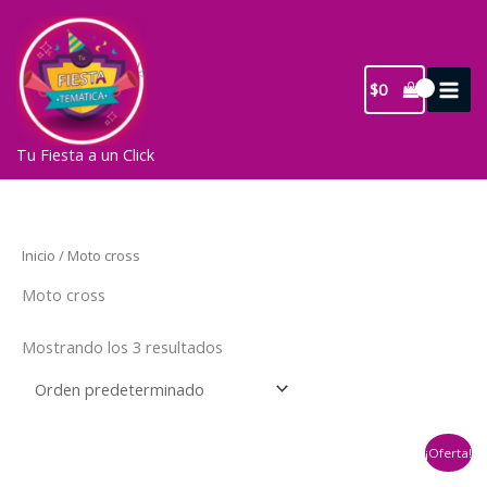
Ir
al
contenido
$
0
Tu Fiesta a un Click
Inicio
/ Moto cross
Moto cross
Mostrando los 3 resultados
¡Oferta!