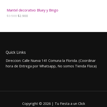
$
5
2
0
N
.
0
Mantel decorativo Bluey y Bingo
0
.
E
E
$
3.500
$
2.900
O
0
l
l
0
p
p
F
.
r
r
e
e
E
c
c
i
i
R
o
o
o
a
T
Quick Links
r
c
i
t
A
Direccion: Calle Nueva 141 Comuna la Florida. (Coordinar
g
u
i
a
hora de Entrega por Whatsapp, No somos Tienda Física)
n
l
a
e
l
s
e
:
r
$
a
2
:
.
$
9
3
0
Copyright © 2026 | Tu Fiesta a un Click
.
0