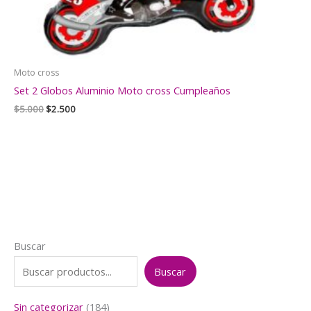
Moto cross
Set 2 Globos Aluminio Moto cross Cumpleaños
El
El
$
5.000
$
2.500
precio
precio
original
actual
era:
es:
$5.000.
$2.500.
Buscar
Buscar
1
Sin categorizar
184