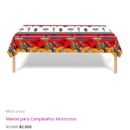
Moto cross
Mantel para Cumpleaños Motocross
El
El
$
3.500
$
2.900