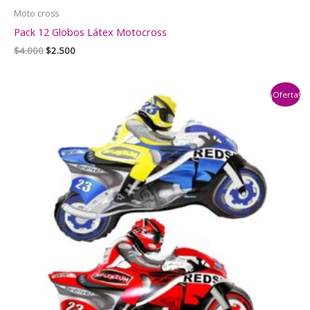
Moto cross
Pack 12 Globos Látex Motocross
El
El
$
4.000
$
2.500
precio
precio
original
actual
era:
es:
¡Oferta!
$4.000.
$2.500.