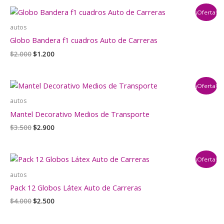
era:
es:
¡Oferta!
$1.000.
$790.
autos
Globo Bandera f1 cuadros Auto de Carreras
El
El
$
2.000
$
1.200
precio
precio
original
actual
era:
es:
¡Oferta!
$2.000.
$1.200.
autos
Mantel Decorativo Medios de Transporte
El
El
$
3.500
$
2.900
precio
precio
original
actual
era:
es:
¡Oferta!
$3.500.
$2.900.
autos
Pack 12 Globos Látex Auto de Carreras
El
El
$
4.000
$
2.500
precio
precio
original
actual