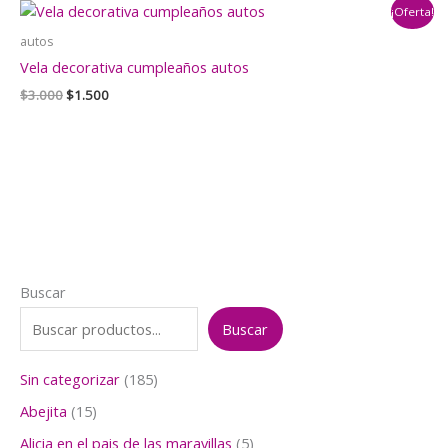
¡Oferta!
$3.000.
$2.500.
autos
Vela decorativa cumpleaños autos
El
El
$
3.000
$
1.500
precio
precio
original
actual
era:
es:
$3.000.
$1.500.
Buscar
Buscar
1
Sin categorizar
185
8
1
Abejita
15
5
5
p
5
Alicia en el pais de las maravillas
5