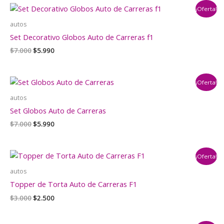
era:
es:
¡Oferta!
$4.000.
$2.500.
autos
Set Decorativo Globos Auto de Carreras f1
El
El
$
7.000
$
5.990
precio
precio
original
actual
era:
es:
¡Oferta!
$7.000.
$5.990.
autos
Set Globos Auto de Carreras
El
El
$
7.000
$
5.990
precio
precio
original
actual
era:
es:
¡Oferta!
$7.000.
$5.990.
autos
Topper de Torta Auto de Carreras F1
El
El
$
3.000
$
2.500
precio
precio
original
actual
era:
es: