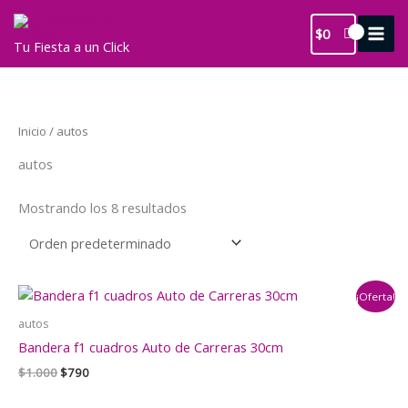
Ir
al
$
0
Tu Fiesta a un Click
contenido
Inicio
/ autos
autos
Mostrando los 8 resultados
¡Oferta!
autos
Bandera f1 cuadros Auto de Carreras 30cm
El
El
$
1.000
$
790
precio
precio
original
actual