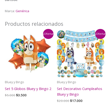
Marca:
Genérica
Productos relacionados
¡Oferta!
¡Oferta!
Bluey y Bingo
Bluey y Bingo
Set 5 Globos Bluey y Bingo 2
Set Decorativo Cumpleaños
Bluey y Bingo
El
El
$
5.000
$
3.500
precio
precio
El
El
$
20.000
$
17.000
original
actual
precio
precio
era:
es:
original
actual