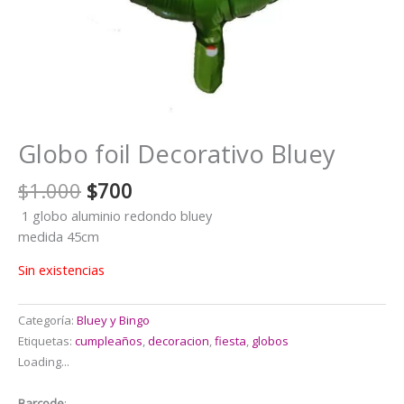
Globo foil Decorativo Bluey
El
El
$
1.000
$
700
precio
precio
1 globo aluminio redondo bluey
original
actual
medida 45cm
era:
es:
$1.000.
$700.
Sin existencias
Categoría:
Bluey y Bingo
Etiquetas:
cumpleaños
,
decoracion
,
fiesta
,
globos
Loading...
Barcode
: