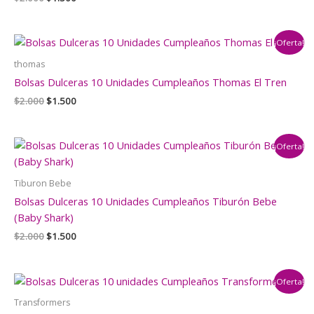
precio
precio
original
actual
era:
es:
¡Oferta!
$2.000.
$1.500.
thomas
Bolsas Dulceras 10 Unidades Cumpleaños Thomas El Tren
El
El
$
2.000
$
1.500
precio
precio
original
actual
era:
es:
¡Oferta!
$2.000.
$1.500.
Tiburon Bebe
Bolsas Dulceras 10 Unidades Cumpleaños Tiburón Bebe
(Baby Shark)
El
El
$
2.000
$
1.500
precio
precio
original
actual
era:
es:
¡Oferta!
$2.000.
$1.500.
Transformers