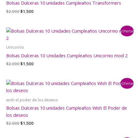
Bolsas Dulceras 10 unidades Cumpleaños Transformers
El
El
$
2.000
$
1.500
precio
precio
original
actual
era:
es:
¡Oferta!
$2.000.
$1.500.
Unicornio
Bolsas Dulceras 10 Unidades Cumpleaños Unicornio mod 2
El
El
$
2.000
$
1.500
precio
precio
original
actual
era:
es:
¡Oferta!
$2.000.
$1.500.
wish el poder de los deseos
Bolsas Dulceras 10 unidades Cumpleaños Wish El Poder de
los deseos
El
El
$
2.000
$
1.500
precio
precio
original
actual