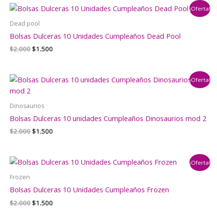
era:
es:
¡Oferta!
$2.000.
$1.500.
Dead pool
Bolsas Dulceras 10 Unidades Cumpleaños Dead Pool
El
El
$
2.000
$
1.500
precio
precio
original
actual
era:
es:
¡Oferta!
$2.000.
$1.500.
Dinosaurios
Bolsas Dulceras 10 unidades Cumpleaños Dinosaurios mod 2
El
El
$
2.000
$
1.500
precio
precio
original
actual
era:
es:
¡Oferta!
$2.000.
$1.500.
Frozen
Bolsas Dulceras 10 Unidades Cumpleaños Frozen
El
El
$
2.000
$
1.500
precio
precio