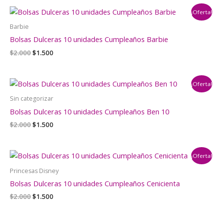
era:
es:
¡Oferta!
$2.000.
$1.500.
Barbie
Bolsas Dulceras 10 unidades Cumpleaños Barbie
El
El
$
2.000
$
1.500
precio
precio
original
actual
era:
es:
¡Oferta!
$2.000.
$1.500.
Sin categorizar
Bolsas Dulceras 10 unidades Cumpleaños Ben 10
El
El
$
2.000
$
1.500
precio
precio
original
actual
era:
es:
¡Oferta!
$2.000.
$1.500.
Princesas Disney
Bolsas Dulceras 10 unidades Cumpleaños Cenicienta
El
El
$
2.000
$
1.500
precio
precio
original
actual