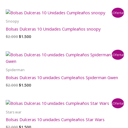
original
actual
era:
es:
¡Oferta!
$2.000.
$1.500.
Snoopy
Bolsas Dulceras 10 Unidades Cumpleaños snoopy
El
El
$
2.000
$
1.500
precio
precio
original
actual
era:
es:
¡Oferta!
$2.000.
$1.500.
Spiderman
Bolsas Dulceras 10 unidades Cumpleaños Spiderman Gwen
El
El
$
2.000
$
1.500
precio
precio
original
actual
era:
es:
¡Oferta!
$2.000.
$1.500.
Stars war
Bolsas Dulceras 10 unidades Cumpleaños Star Wars
El
El
$
2.000
$
1.500