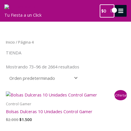
Ir
al
$
0
Tu Fiesta a un Click
contenido
Inicio
/ Página 4
TIENDA
Mostrando 73–96 de 2664 resultados
¡Oferta!
Control Gamer
Bolsas Dulceras 10 Unidades Control Gamer
El
El
$
2.000
$
1.500
precio
precio
original
actual