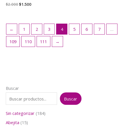
El
El
$
2.000
$
1.500
precio
precio
original
actual
era:
es:
$2.000.
$1.500.
←
1
2
3
4
5
6
7
…
109
110
111
→
Buscar
Buscar
1
Sin categorizar
184
8
1
Abejita
15
4
5