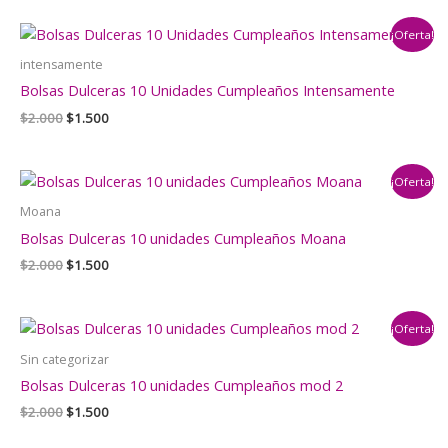
original
actual
era:
es:
¡Oferta!
$2.000.
$1.500.
intensamente
Bolsas Dulceras 10 Unidades Cumpleaños Intensamente
El
El
$
2.000
$
1.500
precio
precio
original
actual
era:
es:
¡Oferta!
$2.000.
$1.500.
Moana
Bolsas Dulceras 10 unidades Cumpleaños Moana
El
El
$
2.000
$
1.500
precio
precio
original
actual
era:
es:
¡Oferta!
$2.000.
$1.500.
Sin categorizar
Bolsas Dulceras 10 unidades Cumpleaños mod 2
El
El
$
2.000
$
1.500
precio
precio
original
actual