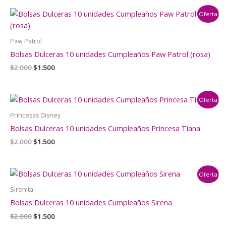
era:
es:
¡Oferta!
$2.000.
$1.500.
Paw Patrol
Bolsas Dulceras 10 unidades Cumpleaños Paw Patrol (rosa)
El
El
$
2.000
$
1.500
precio
precio
original
actual
era:
es:
¡Oferta!
$2.000.
$1.500.
Princesas Disney
Bolsas Dulceras 10 unidades Cumpleaños Princesa Tiana
El
El
$
2.000
$
1.500
precio
precio
original
actual
era:
es:
¡Oferta!
$2.000.
$1.500.
Sirenita
Bolsas Dulceras 10 unidades Cumpleaños Sirena
El
El
$
2.000
$
1.500
precio
precio