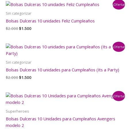
era:
es:
¡Oferta!
$2.000.
$1.500.
Sin categorizar
Bolsas Dulceras 10 unidades Feliz Cumpleaños
El
El
$
2.000
$
1.500
precio
precio
original
actual
era:
es:
¡Oferta!
$2.000.
$1.500.
Sin categorizar
Bolsas Dulceras 10 unidades para Cumpleaños (Its a Party)
El
El
$
2.000
$
1.500
precio
precio
original
actual
era:
es:
¡Oferta!
$2.000.
$1.500.
Superheroes
Bolsas Dulceras 10 Unidades para Cumpleaños Avengers
modelo 2