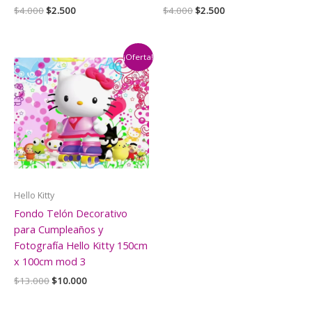
El
El
El
El
$
4.000
$
2.500
$
4.000
$
2.500
precio
precio
precio
precio
original
actual
original
actual
era:
es:
era:
es:
$4.000.
$2.500.
$4.000.
$2.500.
¡Oferta!
Hello Kitty
Fondo Telón Decorativo
para Cumpleaños y
Fotografía Hello Kitty 150cm
x 100cm mod 3
El
El
$
13.000
$
10.000
precio
precio
original
actual