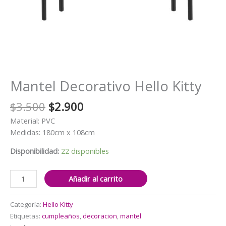
Mantel Decorativo Hello Kitty
El
El
$
3.500
$
2.900
precio
precio
Material: PVC
original
actual
Medidas: 180cm x 108cm
era:
es:
$3.500.
$2.900.
Disponibilidad:
22 disponibles
Mantel
Añadir al carrito
Decorativo
Hello
Categoría:
Hello Kitty
Kitty
Etiquetas:
cumpleaños
,
decoracion
,
mantel
cantidad