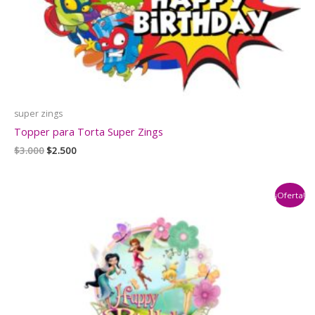
super zings
Topper para Torta Super Zings
El
El
$
3.000
$
2.500
precio
precio
original
actual
era:
es:
¡Oferta!
$3.000.
$2.500.