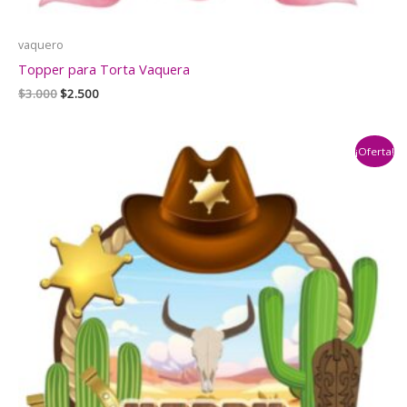
vaquero
Topper para Torta Vaquera
El
El
$
3.000
$
2.500
precio
precio
original
actual
era:
es:
¡Oferta!
$3.000.
$2.500.