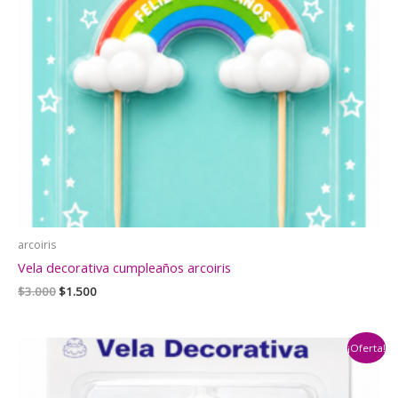
arcoiris
Vela decorativa cumpleaños arcoiris
El
El
$
3.000
$
1.500
precio
precio
original
actual
era:
es:
¡Oferta!
$3.000.
$1.500.