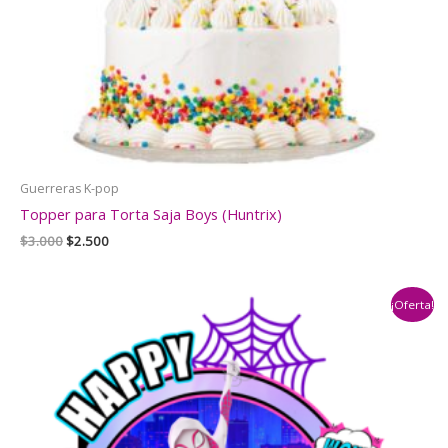
Guerreras K-pop
Topper para Torta Saja Boys (Huntrix)
El
El
$
3.000
$
2.500
precio
precio
original
actual
era:
es:
¡Oferta!
$3.000.
$2.500.