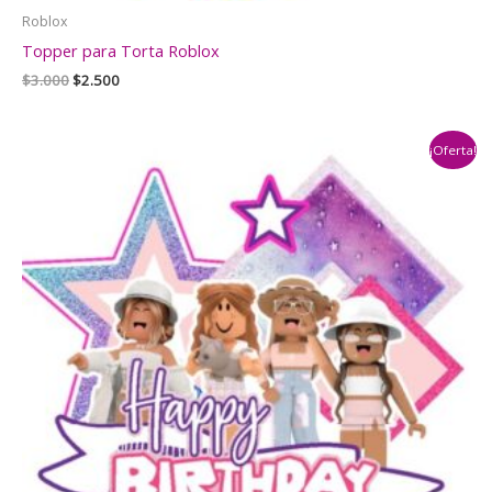
Roblox
Topper para Torta Roblox
El
El
$
3.000
$
2.500
precio
precio
original
actual
era:
es:
¡Oferta!
$3.000.
$2.500.