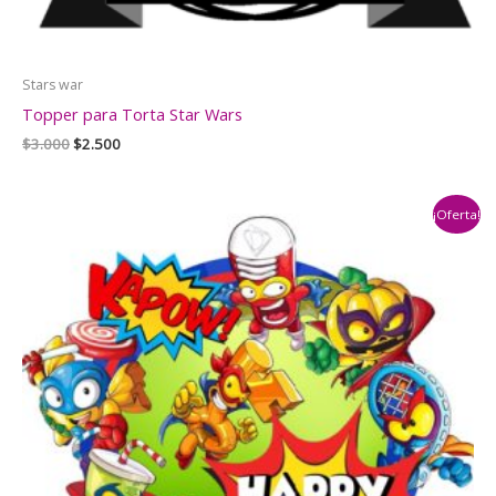
Stars war
Topper para Torta Star Wars
El
El
$
3.000
$
2.500
precio
precio
original
actual
era:
es:
¡Oferta!
$3.000.
$2.500.