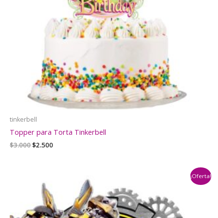
tinkerbell
Topper para Torta Tinkerbell
El
El
$
3.000
$
2.500
precio
precio
original
actual
era:
es:
¡Oferta!
$3.000.
$2.500.