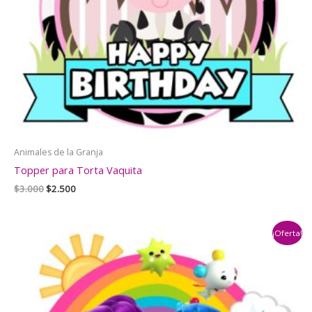
Animales de la Granja
Topper para Torta Vaquita
El
El
$
3.000
$
2.500
precio
precio
original
actual
era:
es:
¡Oferta!
$3.000.
$2.500.