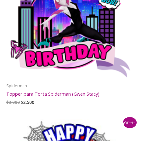
Spiderman
Topper para Torta Spiderman (Gwen Stacy)
El
El
$
3.000
$
2.500
precio
precio
original
actual
era:
es:
¡Oferta!
$3.000.
$2.500.