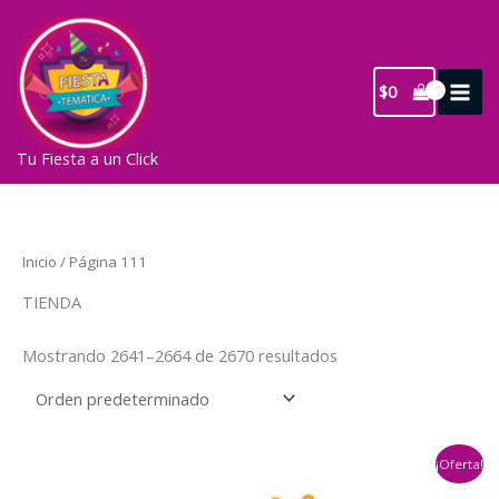
Ir
al
contenido
$
0
Tu Fiesta a un Click
Inicio
/ Página 111
TIENDA
Mostrando 2641–2664 de 2670 resultados
¡Oferta!