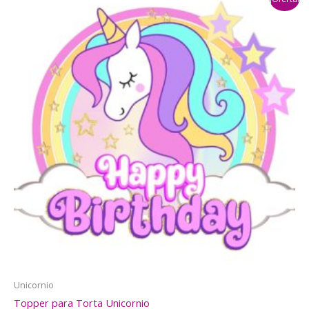
$3.000.
$2.500.
Unicornio
Topper para Torta Unicornio