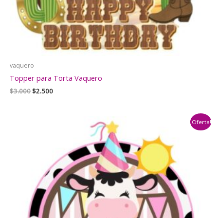
vaquero
Topper para Torta Vaquero
El
El
$
3.000
$
2.500
precio
precio
original
actual
era:
es:
¡Oferta!
$3.000.
$2.500.