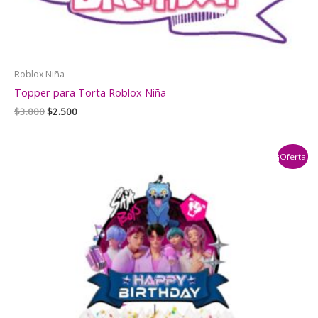
Roblox Niña
Topper para Torta Roblox Niña
El
El
$
3.000
$
2.500
precio
precio
original
actual
era:
es:
¡Oferta!
$3.000.
$2.500.