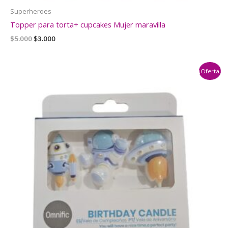
Superheroes
Topper para torta+ cupcakes Mujer maravilla
El
El
$
5.000
$
3.000
precio
precio
original
actual
era:
es:
¡Oferta!
$5.000.
$3.000.