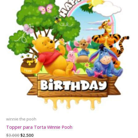
winnie the pooh
Topper para Torta Winnie Pooh
El
El
$
3.000
$
2.500