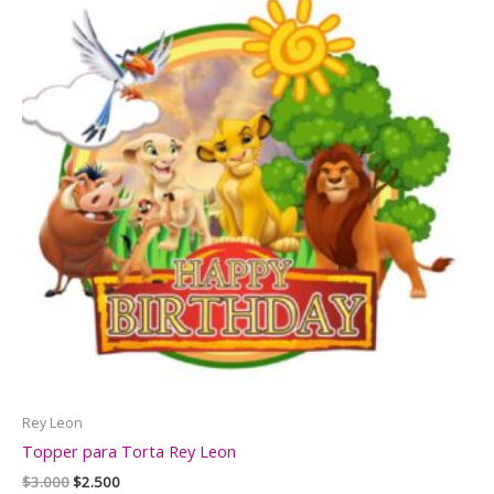
Rey Leon
Topper para Torta Rey Leon
El
El
$
3.000
$
2.500