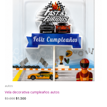
autos
Vela decorativa cumpleaños autos
El
El
$
3.000
$
1.500
precio
precio
original
actual