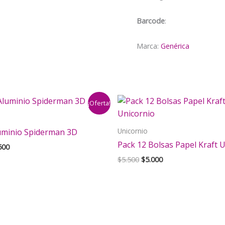
cantidad
Barcode
:
Marca:
Genérica
¡Oferta!
Unicornio
uminio Spiderman 3D
Pack 12 Bolsas Papel Kraft 
El
500
cio
precio
El
El
$
5.500
$
5.000
inal
actual
precio
precio
es:
original
actual
000.
$5.500.
era:
es:
$5.500.
$5.000.