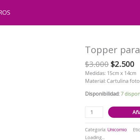
ROS
Topper para
El
El
$
3.000
$
2.500
precio
p
Medidas: 15cm x 14cm
original
a
Material: Cartulina foto
era:
e
$3.000.
$
Disponibilidad:
7 dispon
Topper
Aña
para
Torta
Categoría:
Unicornio
Eti
Unicornio
Loading...