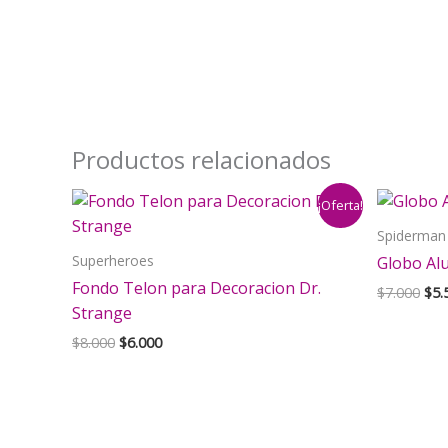
Productos relacionados
¡Oferta!
Spiderman
Superheroes
Globo Al
Fondo Telon para Decoracion Dr.
El
$
7.000
$
5.
pre
Strange
orig
El
El
$
8.000
$
6.000
era:
precio
precio
$7.
original
actual
era:
es:
$8.000.
$6.000.