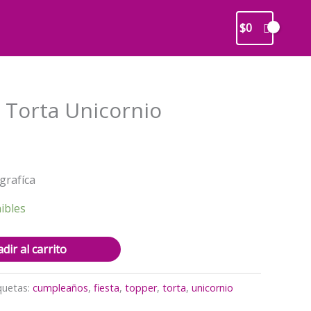
$
0
 Torta Unicornio
recio
ctual
grafíca
s:
2.500.
ibles
dir al carrito
quetas:
cumpleaños
,
fiesta
,
topper
,
torta
,
unicornio