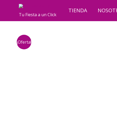
Ir
al
TIENDA
NOSOT
Tu Fiesta a un Click
contenido
¡Oferta!