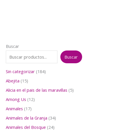
era:
es:
$5.000.
$4.000.
Buscar
Buscar
1
Sin categorizar
184
8
1
Abejita
15
4
5
p
5
Alicia en el pais de las maravillas
5
p
r
p
r
1
Among Us
12
o
r
o
2
d
o
1
Animales
17
d
p
u
d
7
u
r
3
Animales de la Granja
34
c
u
p
c
o
4
t
c
r
2
Animales del Bosque
24
t
d
p