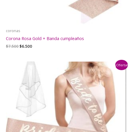
coronas
Corona Rosa Gold + Banda cumpleaños
El
El
$
7.500
$
6.500
precio
precio
original
actual
era:
es:
¡Oferta!
$7.500.
$6.500.