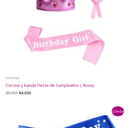
coronas
Corona y banda Fiesta de Cumpleaños ( Rosa)
El
El
$
5.000
$
4.000
precio
precio
original
actual
era:
es:
¡Oferta!
$5.000.
$4.000.