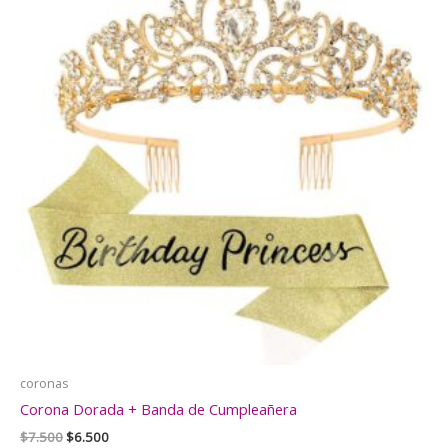
coronas
Corona Dorada + Banda de Cumpleañera
El
El
$
7.500
$
6.500