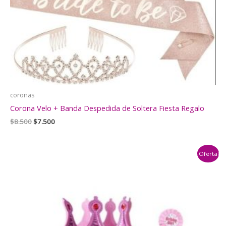
coronas
Corona Velo + Banda Despedida de Soltera Fiesta Regalo
El
El
$
8.500
$
7.500
precio
precio
original
actual
era:
es:
¡Oferta!
$8.500.
$7.500.