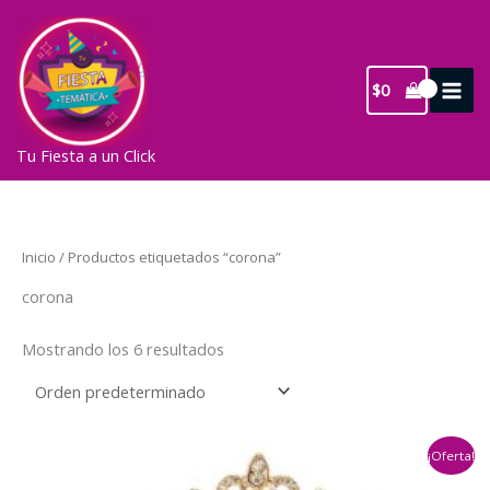
Ir
al
contenido
$
0
Tu Fiesta a un Click
Inicio
/ Productos etiquetados “corona”
corona
Mostrando los 6 resultados
¡Oferta!