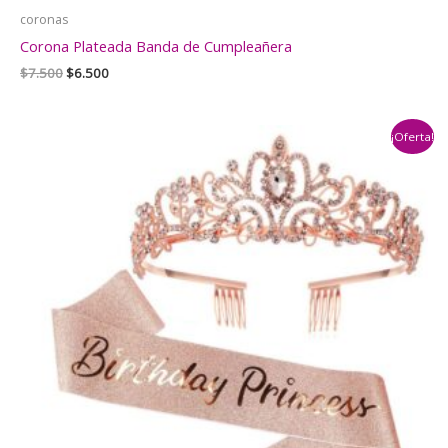
coronas
Corona Plateada Banda de Cumpleañera
El
El
$
7.500
$
6.500
precio
precio
original
actual
era:
es:
¡Oferta!
$7.500.
$6.500.