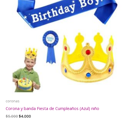
coronas
Corona y banda Fiesta de Cumpleaños (Azul) niño
El
El
$
5.000
$
4.000
precio
precio
original
actual