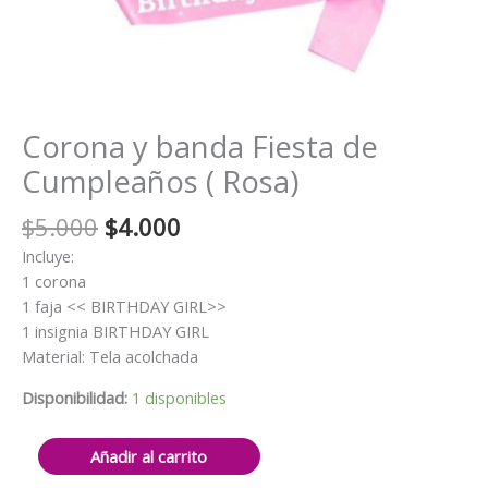
Corona y banda Fiesta de
Cumpleaños ( Rosa)
El
El
$
5.000
$
4.000
precio
precio
Incluye:
original
actual
1 corona
era:
es:
1 faja << BIRTHDAY GIRL>>
$5.000.
$4.000.
1 insignia BIRTHDAY GIRL
Material: Tela acolchada
Disponibilidad:
1 disponibles
Corona
Añadir al carrito
y