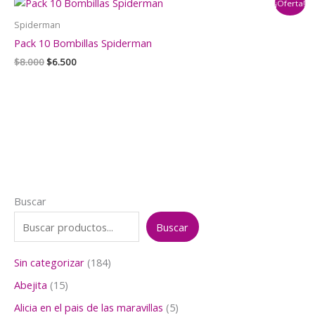
¡Oferta!
$8.000.
$6.500.
Spiderman
Pack 10 Bombillas Spiderman
El
El
$
8.000
$
6.500
precio
precio
original
actual
era:
es:
$8.000.
$6.500.
Buscar
Buscar
1
Sin categorizar
184
8
1
Abejita
15
4
5
p
5
Alicia en el pais de las maravillas
5
p