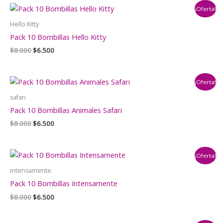
era:
es:
¡Oferta!
$8.000.
$6.500.
Hello Kitty
Pack 10 Bombillas Hello Kitty
El
El
$
8.000
$
6.500
precio
precio
original
actual
era:
es:
¡Oferta!
$8.000.
$6.500.
safari
Pack 10 Bombillas Animales Safari
El
El
$
8.000
$
6.500
precio
precio
original
actual
era:
es:
¡Oferta!
$8.000.
$6.500.
intensamente
Pack 10 Bombillas Intensamente
El
El
$
8.000
$
6.500
precio
precio
original
actual
era:
es: