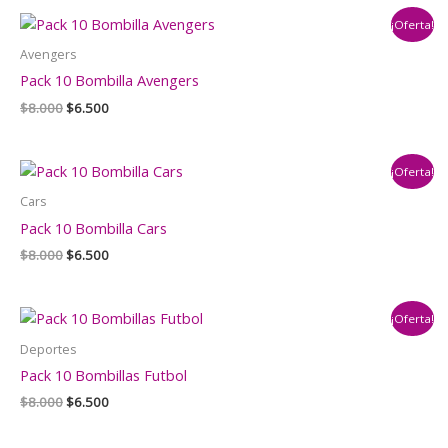
era:
es:
¡Oferta!
$8.000.
$6.500.
Avengers
Pack 10 Bombilla Avengers
El
El
$
8.000
$
6.500
precio
precio
original
actual
era:
es:
¡Oferta!
$8.000.
$6.500.
Cars
Pack 10 Bombilla Cars
El
El
$
8.000
$
6.500
precio
precio
original
actual
era:
es:
¡Oferta!
$8.000.
$6.500.
Deportes
Pack 10 Bombillas Futbol
El
El
$
8.000
$
6.500
precio
precio
original
actual