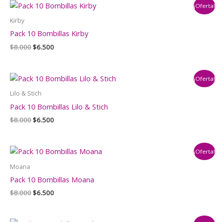
¡Oferta!
$8.000.
$6.500.
Kirby
Pack 10 Bombillas Kirby
El
El
$
8.000
$
6.500
precio
precio
original
actual
era:
es:
¡Oferta!
$8.000.
$6.500.
Lilo & Stich
Pack 10 Bombillas Lilo & Stich
El
El
$
8.000
$
6.500
precio
precio
original
actual
era:
es:
¡Oferta!
$8.000.
$6.500.
Moana
Pack 10 Bombillas Moana
El
El
$
8.000
$
6.500
precio
precio
original
actual
era:
es: