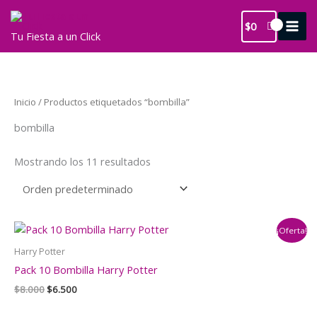
Ir
al
$
0
Tu Fiesta a un Click
contenido
Inicio
/ Productos etiquetados “bombilla”
bombilla
Mostrando los 11 resultados
¡Oferta!
Harry Potter
Pack 10 Bombilla Harry Potter
El
El
$
8.000
$
6.500
precio
precio
original
actual