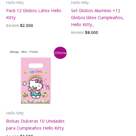
Hello Kitty
Hello Kitty
Pack 12 Globos Látex Hello
Set Globos Aluminio +12
Kitty
Globos látex Cumpleaños,
Hello Kitty ,
El
El
$
4.000
$
2.500
precio
precio
El
El
$
9.000
$
8.000
original
actual
precio
precio
era:
es:
original
actual
$4.000.
$2.500.
era:
es:
$9.000.
$8.000.
¡Oferta!
Hello Kitty
Bolsas Dulceras 10 Unidades
para Cumpleaños Hello Kitty
El
El