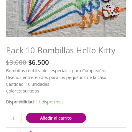
Pack 10 Bombillas Hello Kitty
El
El
$
8.000
$
6.500
precio
precio
Bombillas reutilizables especiales para Cumpleaños.
original
actual
Diseños entretenidos para los pequeños de la casa.
era:
es:
Cantidad: 10 unidades
$8.000.
$6.500.
Colores: surtidos
Disponibilidad:
11 disponibles
Pack
Añadir al carrito
10
Bombillas