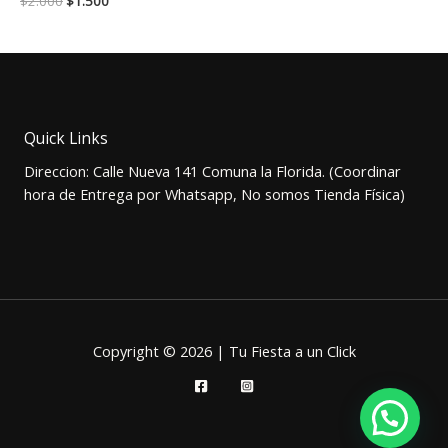
$
2.000
$
1.500
precio
precio
original
actual
era:
es:
$2.000.
$1.500.
Quick Links
Direccion: Calle Nueva 141 Comuna la Florida. (Coordinar
hora de Entrega por Whatsapp, No somos Tienda Física)
Copyright © 2026 | Tu Fiesta a un Click