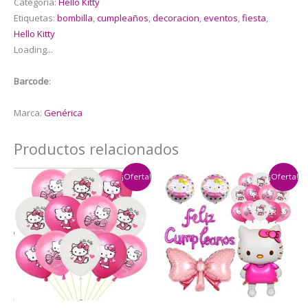
Categoría:
Hello Kitty
Hello
Etiquetas:
bombilla
,
cumpleaños
,
decoracion
,
eventos
,
fiesta
,
Kitty
Hello Kitty
cantidad
Loading...
Barcode
:
Marca:
Genérica
Productos relacionados
¡Oferta!
¡Oferta!