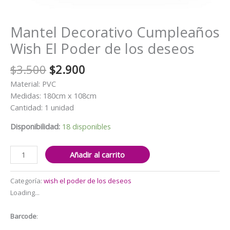
Mantel Decorativo Cumpleaños
Wish El Poder de los deseos
El
El
$
3.500
$
2.900
precio
precio
Material: PVC
original
actual
Medidas: 180cm x 108cm
era:
es:
Cantidad: 1 unidad
$3.500.
$2.900.
Disponibilidad:
18 disponibles
Mantel
Añadir al carrito
Decorativo
Cumpleaños
Categoría:
wish el poder de los deseos
Wish
Loading...
El
Poder
Barcode
:
de