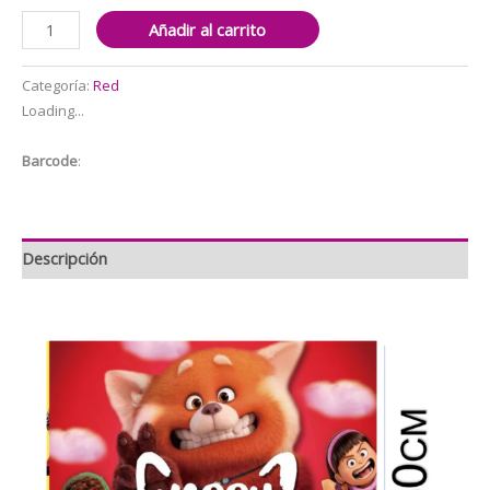
Fondo
Añadir al carrito
telón
para
Categoría:
Red
decoración
Loading...
y
fotografía
Barcode
:
Turning
Red
120x80cm
cantidad
Descripción