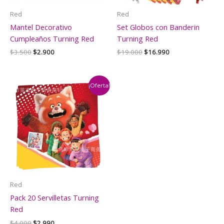
Red
Red
Mantel Decorativo
Set Globos con Banderin
Cumpleaños Turning Red
Turning Red
El
El
El
El
$
3.500
$
2.900
$
19.000
$
16.990
precio
precio
precio
precio
original
actual
original
actual
era:
es:
era:
es:
$3.500.
$2.900.
$19.000.
$16.990.
¡Oferta!
Red
Pack 20 Servilletas Turning
Red
El
El
$
4.000
$
2.990