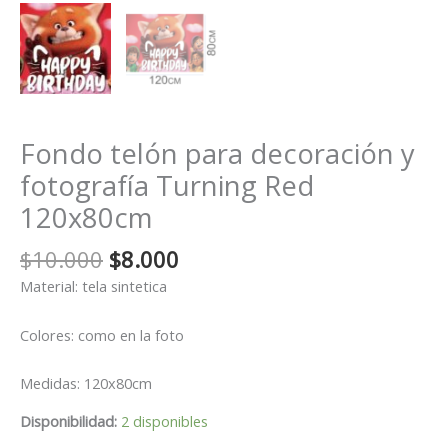
Fondo telón para decoración y
fotografía Turning Red
120x80cm
El
El
$
10.000
$
8.000
precio
precio
Material: tela sintetica
original
actual
era:
es:
Colores: como en la foto
$10.000.
$8.000.
Medidas: 120x80cm
Disponibilidad:
2 disponibles