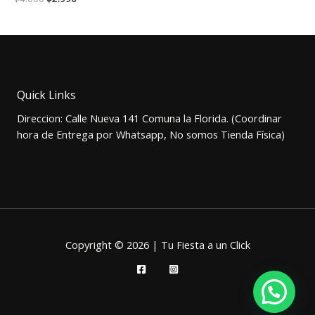
precio
precio
original
actual
era:
es:
$4.000.
$2.990.
Quick Links
Direccion: Calle Nueva 141 Comuna la Florida. (Coordinar
hora de Entrega por Whatsapp, No somos Tienda Física)
Copyright © 2026 | Tu Fiesta a un Click